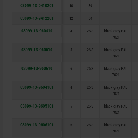
03099-13-9410201
10
50
—
03099-13-9412201
12
50
—
03099-13-960410
4
26,3
black gray RAL
7021
03099-13-960510
5
26,3
black gray RAL
7021
03099-13-960610
6
26,3
black gray RAL
7021
03099-13-9604101
4
26,3
black gray RAL
7021
03099-13-9605101
5
26,3
black gray RAL
7021
03099-13-9606101
6
26,3
black gray RAL
7021