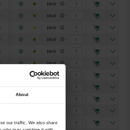
0
0
0
0
0
0
2
2
2
2
2
2
0
0
0
0
0
0
2
2
2
2
2
2
6
6
6
6
6
6
8
8
8
8
8
8
6
6
6
6
6
6
8
8
8
8
8
8
6
6
6
10
10
10
10
10
10
12
12
12
12
12
12
16
16
16
16
16
16
20
20
20
20
20
20
10
10
10
10
10
10
12
12
12
12
12
12
16
16
16
16
16
16
20
20
20
20
20
20
10
10
10
1,3
1,8
1,3
1,8
1,3
1,8
2,3
1,3
1,8
2,3
1,8
2,3
2,8
1,8
2,3
2,8
2,3
2,8
2,3
2,8
1,3
1,8
1,3
1,8
1,3
1,8
2,3
1,3
1,8
2,3
1,8
2,3
2,8
1,8
2,3
2,8
2,3
2,8
2,3
2,8
1,3
1
1
3
3
1
1
3
3
1
1
15
15
15
15
15
15
20
20
20
20
20
20
15
15
15
15
15
15
20
20
20
20
20
20
8
8
8
8
8
8
5
5
5
5
5
5
8
8
8
8
8
8
5
5
5
5
5
5
8
8
8
14
14
14
14
14
14
15
15
15
15
15
15
35
35
35
35
35
35
60
60
60
60
60
60
14
14
14
14
14
14
15
15
15
15
15
15
35
35
35
35
35
35
60
60
60
60
60
60
14
14
14
$30.47
$30.47
$30.47
$30.47
$30.47
$30.47
$31.02
$31.02
$31.02
$31.02
$31.02
$31.02
$37.15
$37.15
$37.15
$37.15
$37.15
$37.15
$41.29
$41.29
$41.29
$41.29
$41.29
$41.29
$31.70
$31.70
$31.70
$31.70
$31.70
$31.70
$32.36
$32.36
$32.36
$32.36
$32.36
$32.36
$38.65
$38.65
$38.65
$38.65
$38.65
$38.65
$43.84
$43.84
$43.84
$43.84
$43.84
$43.84
$31.70
$31.70
$30.47
6
10
1,3
8
14
$30.47
6
10
1,8
8
14
$30.47
6
10
1
8
14
$30.47
6
10
1,3
8
14
$30.47
6
10
1,8
8
14
$30.47
8
12
1,3
5
15
$31.02
8
12
1,8
5
15
$31.02
About
8
12
2,3
5
15
$31.02
8
12
1,3
5
15
$31.02
8
12
1,8
5
15
$31.02
se our traffic. We also share
ers who may combine it with