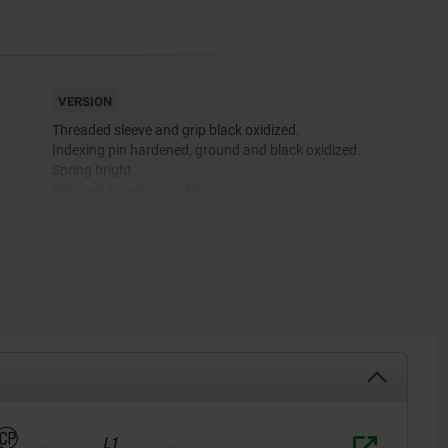
VERSION
Threaded sleeve and grip black oxidized.
Indexing pin hardened, ground and black oxidized.
Spring bright.
Grip cap in various colors:
-black gray RAL 7021.
-pure orange RAL 2004.
-colza yellow RAL 1021.
-traffic red RAL 3020.
-signal green RAL 6032.
-traffic blue RAL 5017.
-light gray RAL 7035.