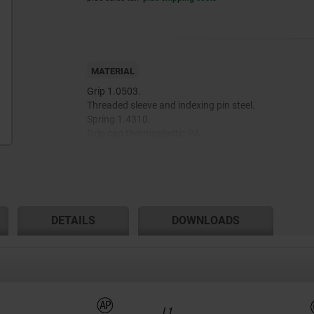
MATERIAL
Grip 1.0503.
Threaded sleeve and indexing pin steel.
Spring 1.4310.
Grip cap thermoplastic PA.
Thread lock blue polyamide
DETAILS
DOWNLOADS