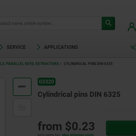
SERVICE
APPLICATIONS
LS, PARALLEL KEYS, EXTRACTORS
CYLINDRICAL PINS DIN 6325
03320
Cylindrical pins DIN 6325
from
$0.23
plus sales tax
plus shipping costs