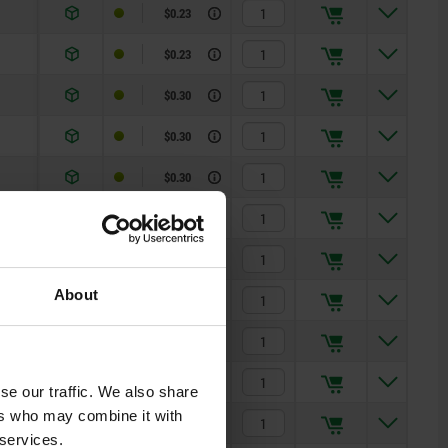
$0.23
1,3
$0.23
1,7
$0.30
$0.30
$0.30
$0.30
$0.30
About
$0.65
$0.23
$0.30
se our traffic. We also share
ers who may combine it with
$0.30
 services.