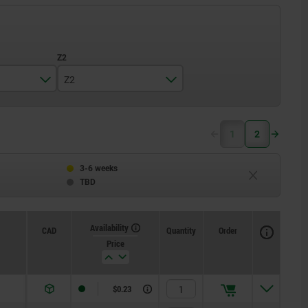
Z2
0,18
1
2
0,25
0,3
3-6 weeks
TBD
0,4
0,5
Availability
CAD
Quantity
Order
Price
0,6
0,8
$0.23
1