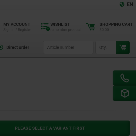
EN
MY ACCOUNT
WISHLIST
SHOPPING CART
Sign in / Register
remember product
$0.00
productCode
qty
Direct order
PLEASE SELECT A VARIANT FIRST