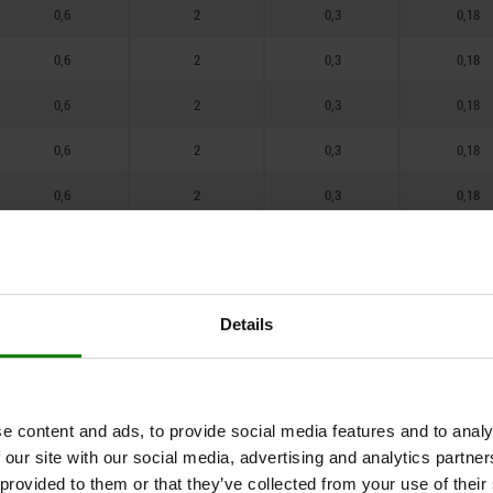
1,2
0,6
2
0,3
0,18
2,5
12
1,5
0,6
2
0,3
0,18
3
16
1,8
0,6
2
0,3
0,18
2
0,6
2
0,3
0,18
2,5
0,6
2
0,3
0,18
0,6
2
0,3
0,18
0,7
2,5
0,4
0,25
Details
0,7
2,5
0,4
0,25
0,8
3
0,45
0,3
0,8
3
0,45
0,3
e content and ads, to provide social media features and to analy
 our site with our social media, advertising and analytics partn
0,8
3
0,45
0,3
 provided to them or that they’ve collected from your use of their