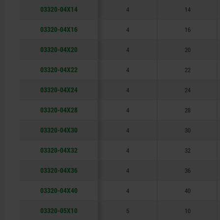
03320-04X14
4
14
03320-04X16
4
16
03320-04X20
4
20
03320-04X22
4
22
03320-04X24
4
24
03320-04X28
4
28
03320-04X30
4
30
03320-04X32
4
32
03320-04X36
4
36
03320-04X40
4
40
03320-05X10
5
10