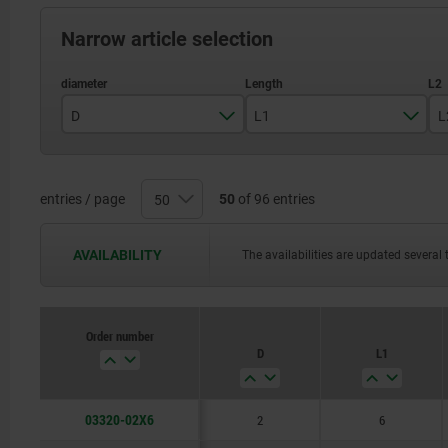
Narrow article selection
D
L1
L
entries / page
50
of 96 entries
2
6
2,5
8
AVAILABILITY
The availabilities are updated several 
3
10
4
12
Order number
D
L1
5
14
6
16
03320-02X6
2
6