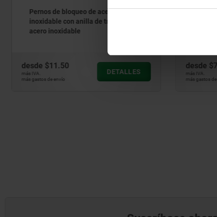
Pernos de bloqueo de acero o acero
Pernos de
inoxidable con anilla de tracción de
acero ino
acero inoxidable
maniobra 
roscado
desde
$11.50
desde
$7.
DETALLES
más IVA.
más IVA.
más gastos de envío
más gastos de en