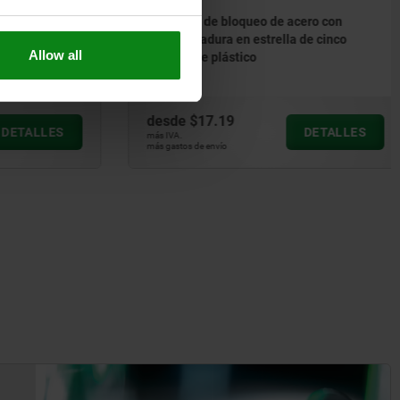
o o acero
Pernos de bloqueo de acero con
aniobra
empuñadura en estrella de cinco
Allow all
oqueo
picos de plástico
desde
$17.19
ETALLES
DETALLES
más IVA.
más gastos de envío