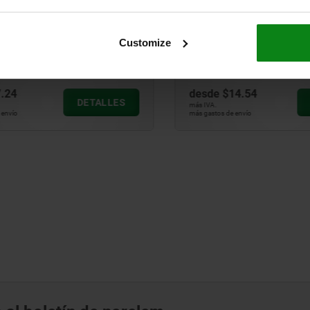
 bloqueo ECO de acero o
Pernos de bloqueo de acer
xidable con botón de
inoxidable con botón de m
Customize
de plástico y seguro
de plástico y clavija de bl
extendida
24
desde
$14.54
DETALLES
D
más IVA.
vío
más gastos de envío