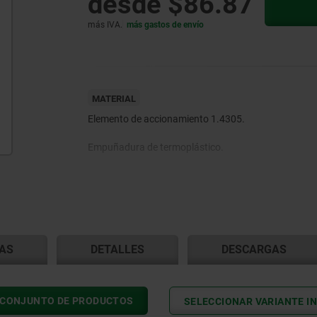
desde
$86.87
más IVA.
más gastos de envío
MATERIAL
Elemento de accionamiento 1.4305.
Empuñadura de termoplástico.
Tornillo de ajuste de latón.
AS
DETALLES
DESCARGAS
 CONJUNTO DE PRODUCTOS
SELECCIONAR VARIANTE IN