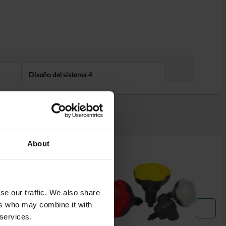
on
About
03190
se our traffic. We also share
ers who may combine it with
 services.