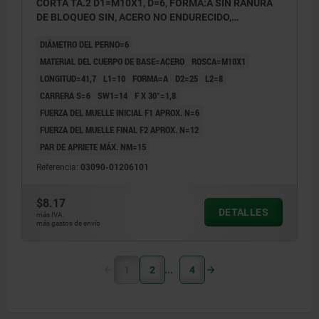
CORTA TA.2 D1=M10X1, D=6, FORMA:A SIN RANURA
DE BLOQUEO SIN, ACERO NO ENDURECIDO,
COMP:TERMOPLÁSTICO GRIS ANTRACITA RAL7021
DIÁMETRO DEL PERNO=6
MATERIAL DEL CUERPO DE BASE=ACERO
ROSCA=M10X1
LONGITUD=41,7
L1=10
FORMA=A
D2=25
L2=8
CARRERA S=6
SW1=14
F X 30°=1,8
FUERZA DEL MUELLE INICIAL F1 APROX. N=6
FUERZA DEL MUELLE FINAL F2 APROX. N=12
PAR DE APRIETE MÁX. NM=15
Referencia:
03090-01206101
$8.17
DETALLES
más IVA.
más gastos de envío
1
2
4