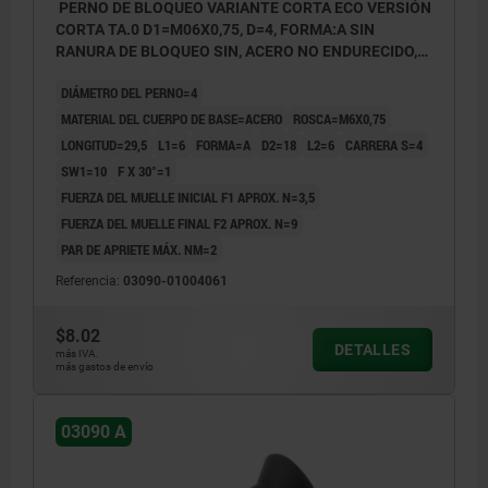
PERNO DE BLOQUEO VARIANTE CORTA ECO VERSIÓN
CORTA TA.0 D1=M06X0,75, D=4, FORMA:A SIN
RANURA DE BLOQUEO SIN, ACERO NO ENDURECIDO,
COMP:TERMOPLÁSTICO GRIS ANTRACITA RAL7021
DIÁMETRO DEL PERNO=4
MATERIAL DEL CUERPO DE BASE=ACERO
ROSCA=M6X0,75
LONGITUD=29,5
L1=6
FORMA=A
D2=18
L2=6
CARRERA S=4
SW1=10
F X 30°=1
FUERZA DEL MUELLE INICIAL F1 APROX. N=3,5
FUERZA DEL MUELLE FINAL F2 APROX. N=9
PAR DE APRIETE MÁX. NM=2
Referencia:
03090-01004061
$8.02
DETALLES
más IVA.
más gastos de envío
03090 A