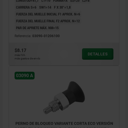
LONGITUD=41,7
L1=10
FORMA=A
D2=25
L2=8
CARRERA S=6
SW1=14
F X 30°=1,8
FUERZA DEL MUELLE INICIAL F1 APROX. N=6
FUERZA DEL MUELLE FINAL F2 APROX. N=12
PAR DE APRIETE MÁX. NM=15
Referencia:
03090-01206100
$8.17
DETALLES
más IVA.
más gastos de envío
03090 A
PERNO DE BLOQUEO VARIANTE CORTA ECO VERSIÓN