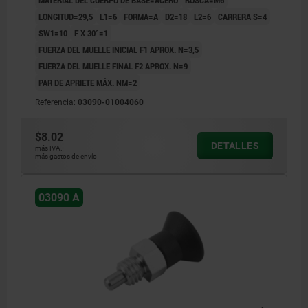
LONGITUD=29,5
L1=6
FORMA=A
D2=18
L2=6
CARRERA S=4
SW1=10
F X 30°=1
FUERZA DEL MUELLE INICIAL F1 APROX. N=3,5
FUERZA DEL MUELLE FINAL F2 APROX. N=9
PAR DE APRIETE MÁX. NM=2
Referencia:
03090-01004060
$8.02
DETALLES
más IVA.
más gastos de envío
03090 A