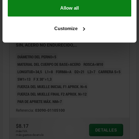
Allow all
Customize
PERNO DE BLOQUEO ECO VERSIÓN CORTA TA.1
D1=M10, D=5, FORMA:A SIN RANURA DE BLOQUEO
SIN, ACERO NO ENDURECIDO,
COMP:TERMOPLÁSTICO GRIS ANTRACITA RAL7021
DIÁMETRO DEL PERNO=5
MATERIAL DEL CUERPO DE BASE=ACERO
ROSCA=M10
LONGITUD=34,5
L1=8
FORMA=A
D2=21
L2=7
CARRERA S=5
SW1=13
F X 30°=1,3
FUERZA DEL MUELLE INICIAL F1 APROX. N=6
FUERZA DEL MUELLE FINAL F2 APROX. N=12
PAR DE APRIETE MÁX. NM=7
Referencia:
03090-01105100
$8.17
DETALLES
más IVA.
más gastos de envío