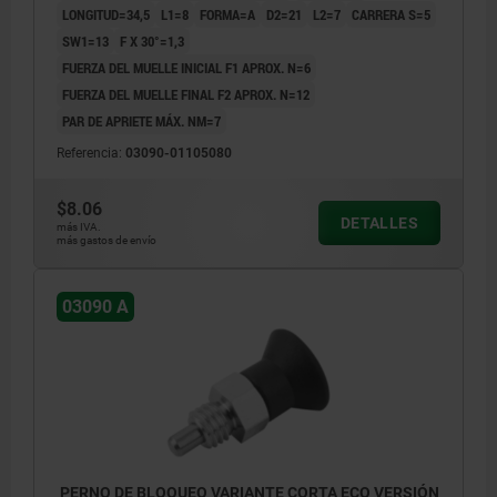
LONGITUD=34,5
L1=8
FORMA=A
D2=21
L2=7
CARRERA S=5
SW1=13
F X 30°=1,3
FUERZA DEL MUELLE INICIAL F1 APROX. N=6
FUERZA DEL MUELLE FINAL F2 APROX. N=12
PAR DE APRIETE MÁX. NM=7
Referencia:
03090-01105080
$8.06
DETALLES
más IVA.
más gastos de envío
03090 A
PERNO DE BLOQUEO VARIANTE CORTA ECO VERSIÓN