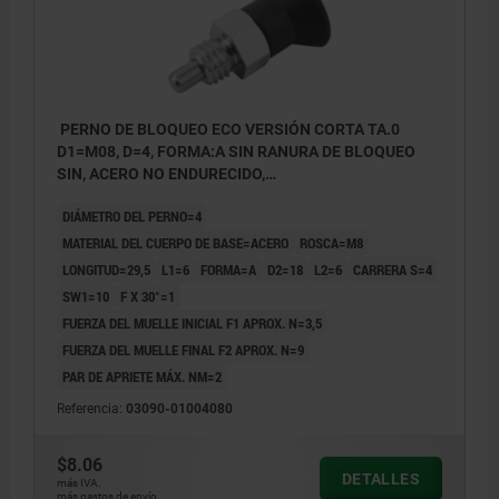
PERNO DE BLOQUEO ECO VERSIÓN CORTA TA.0
D1=M08, D=4, FORMA:A SIN RANURA DE BLOQUEO
SIN, ACERO NO ENDURECIDO,
COMP:TERMOPLÁSTICO GRIS ANTRACITA RAL7021
DIÁMETRO DEL PERNO=4
MATERIAL DEL CUERPO DE BASE=ACERO
ROSCA=M8
LONGITUD=29,5
L1=6
FORMA=A
D2=18
L2=6
CARRERA S=4
SW1=10
F X 30°=1
FUERZA DEL MUELLE INICIAL F1 APROX. N=3,5
FUERZA DEL MUELLE FINAL F2 APROX. N=9
PAR DE APRIETE MÁX. NM=2
Referencia:
03090-01004080
$8.06
DETALLES
más IVA.
más gastos de envío