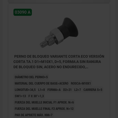
03090 A
PERNO DE BLOQUEO VARIANTE CORTA ECO VERSIÓN
CORTA TA.1 D1=M10X1, D=5, FORMA:A SIN RANURA
DE BLOQUEO SIN, ACERO NO ENDURECIDO,
COMP:TERMOPLÁSTICO GRIS ANTRACITA RAL7021
DIÁMETRO DEL PERNO=5
MATERIAL DEL CUERPO DE BASE=ACERO
ROSCA=M10X1
LONGITUD=34,5
L1=8
FORMA=A
D2=21
L2=7
CARRERA S=5
SW1=13
F X 30°=1,3
FUERZA DEL MUELLE INICIAL F1 APROX. N=6
FUERZA DEL MUELLE FINAL F2 APROX. N=12
PAR DE APRIETE MÁX. NM=7