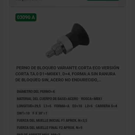
03090 A
PERNO DE BLOQUEO VARIANTE CORTA ECO VERSIÓN
CORTA TA.0 D1=M08X1, D=4, FORMA:A SIN RANURA
DE BLOQUEO SIN, ACERO NO ENDURECIDO,
COMP:TERMOPLÁSTICO GRIS ANTRACITA RAL7021
DIÁMETRO DEL PERNO=4
MATERIAL DEL CUERPO DE BASE=ACERO
ROSCA=M8X1
LONGITUD=29,5
L1=6
FORMA=A
D2=18
L2=6
CARRERA S=4
SW1=10
F X 30°=1
FUERZA DEL MUELLE INICIAL F1 APROX. N=3,5
FUERZA DEL MUELLE FINAL F2 APROX. N=9
PAR DE APRIETE MÁX. NM=2