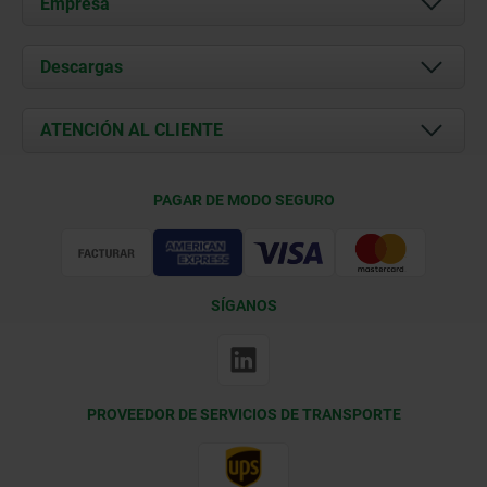
Empresa
Acerca de nosotros
Descargas
Novedades
Documents
ATENCIÓN AL CLIENTE
Contacto
Condiciones de entrega
PAGAR DE MODO SEGURO
Certificación
SÍGANOS
PROVEEDOR DE SERVICIOS DE TRANSPORTE