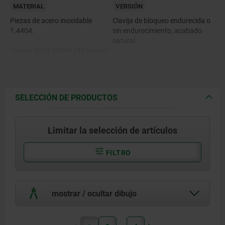
MATERIAL
VERSIÓN
Piezas de acero inoxidable
Clavija de bloqueo endurecida o
1.4404.
sin endurecimiento, acabado
natural.
Juntas de 75 EPDM 295 (negro)
®
o 75 Fluoroprene
XP (azul).
SELECCIÓN DE PRODUCTOS
Limitar la selección de artículos
FILTRO
mostrar / ocultar dibujo