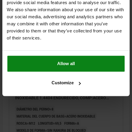
provide social media features and to analyse our traffic.
We also share information about your use of our site with
$121.33
DETALLES
más IVA.
our social media, advertising and analytics partners who
más gastos de envío
may combine it with other information that you’ve
provided to them or that they’ve collected from your use
03089-20
of their services.
Allow all
Customize
PERNO DE BLOQUEO HYGIENIC DESIGN TA.2 M12,
D=8, FORMA:A SIN RANURA DE BLOQUEO, ACERO
INOXIDABLE 1.4404 ENDURECIDO, COMP:ACERO
INOXIDABLE AZUL
DIÁMETRO DEL PERNO=8
MATERIAL DEL CUERPO DE BASE=ACERO INOXIDABLE
ROSCA=M12
LONGITUD=69,5
FORMA=A
MODELO DE FORMA=SIN RANURA DE BLOQUEO