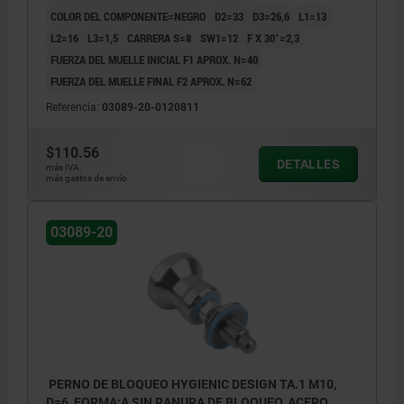
COLOR DEL COMPONENTE=NEGRO
D2=33
D3=26,6
L1=13
L2=16
L3=1,5
CARRERA S=8
SW1=12
F X 30°=2,3
FUERZA DEL MUELLE INICIAL F1 APROX. N=40
FUERZA DEL MUELLE FINAL F2 APROX. N=62
Referencia:
03089-20-0120811
$110.56
DETALLES
más IVA.
más gastos de envío
03089-20
PERNO DE BLOQUEO HYGIENIC DESIGN TA.1 M10,
D=6, FORMA:A SIN RANURA DE BLOQUEO, ACERO