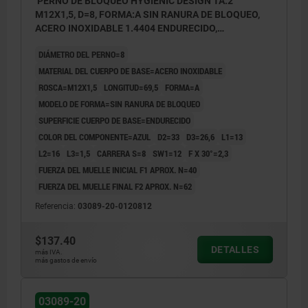
PERNO DE BLOQUEO HYGIENIC DESIGN TA.2
M12X1,5, D=8, FORMA:A SIN RANURA DE BLOQUEO,
ACERO INOXIDABLE 1.4404 ENDURECIDO,
COMP:ACERO INOXIDABLE AZUL
DIÁMETRO DEL PERNO=8
MATERIAL DEL CUERPO DE BASE=ACERO INOXIDABLE
ROSCA=M12X1,5
LONGITUD=69,5
FORMA=A
MODELO DE FORMA=SIN RANURA DE BLOQUEO
SUPERFICIE CUERPO DE BASE=ENDURECIDO
COLOR DEL COMPONENTE=AZUL
D2=33
D3=26,6
L1=13
L2=16
L3=1,5
CARRERA S=8
SW1=12
F X 30°=2,3
FUERZA DEL MUELLE INICIAL F1 APROX. N=40
FUERZA DEL MUELLE FINAL F2 APROX. N=62
Referencia:
03089-20-0120812
$137.40
DETALLES
más IVA.
más gastos de envío
03089-20