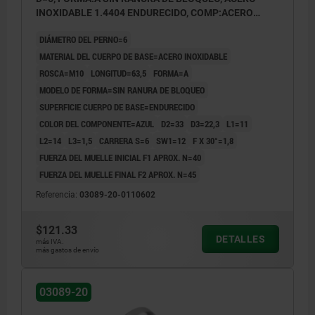
INOXIDABLE 1.4404 ENDURECIDO, COMP:ACERO
INOXIDABLE AZUL
DIÁMETRO DEL PERNO=6
MATERIAL DEL CUERPO DE BASE=ACERO INOXIDABLE
ROSCA=M10
LONGITUD=63,5
FORMA=A
MODELO DE FORMA=SIN RANURA DE BLOQUEO
SUPERFICIE CUERPO DE BASE=ENDURECIDO
COLOR DEL COMPONENTE=AZUL
D2=33
D3=22,3
L1=11
L2=14
L3=1,5
CARRERA S=6
SW1=12
F X 30°=1,8
FUERZA DEL MUELLE INICIAL F1 APROX. N=40
FUERZA DEL MUELLE FINAL F2 APROX. N=45
Referencia:
03089-20-0110602
$121.33
DETALLES
más IVA.
más gastos de envío
03089-20