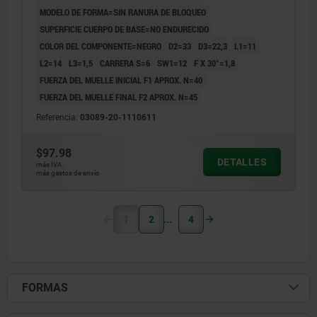
MODELO DE FORMA=SIN RANURA DE BLOQUEO
SUPERFICIE CUERPO DE BASE=NO ENDURECIDO
COLOR DEL COMPONENTE=NEGRO
D2=33
D3=22,3
L1=11
L2=14
L3=1,5
CARRERA S=6
SW1=12
F X 30°=1,8
FUERZA DEL MUELLE INICIAL F1 APROX. N=40
FUERZA DEL MUELLE FINAL F2 APROX. N=45
Referencia:
03089-20-1110611
$97.98
DETALLES
más IVA.
más gastos de envío
1
2
4
FORMAS