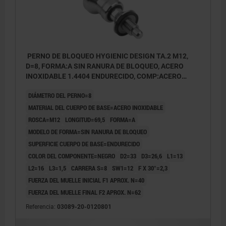
PERNO DE BLOQUEO HYGIENIC DESIGN TA.2 M12,
D=8, FORMA:A SIN RANURA DE BLOQUEO, ACERO
INOXIDABLE 1.4404 ENDURECIDO, COMP:ACERO
INOXIDABLE NEGRO
DIÁMETRO DEL PERNO=8
MATERIAL DEL CUERPO DE BASE=ACERO INOXIDABLE
ROSCA=M12
LONGITUD=69,5
FORMA=A
MODELO DE FORMA=SIN RANURA DE BLOQUEO
SUPERFICIE CUERPO DE BASE=ENDURECIDO
COLOR DEL COMPONENTE=NEGRO
D2=33
D3=26,6
L1=13
L2=16
L3=1,5
CARRERA S=8
SW1=12
F X 30°=2,3
FUERZA DEL MUELLE INICIAL F1 APROX. N=40
FUERZA DEL MUELLE FINAL F2 APROX. N=62
Referencia:
03089-20-0120801