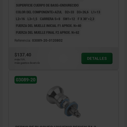
SUPERFICIE CUERPO DE BASE=ENDURECIDO
COLOR DEL COMPONENTE=AZUL
D2=33
D3=26,6
L1=13
L2=16
L3=1,5
CARRERA S=8
SW1=12
F X 30°=2,3
FUERZA DEL MUELLE INICIAL F1 APROX. N=40
FUERZA DEL MUELLE FINAL F2 APROX. N=62
Referencia:
03089-20-0120802
$137.40
DETALLES
más IVA.
más gastos de envío
03089-20