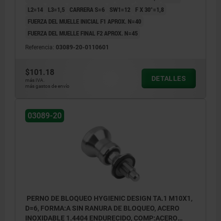
L2=14
L3=1,5
CARRERA S=6
SW1=12
F X 30°=1,8
Forma A: sin ranura de bloqueo, sin
FUERZA DEL MUELLE INICIAL F1 APROX. N=40
contratuerca
FUERZA DEL MUELLE FINAL F2 APROX. N=45
Forma C: con ranura de bloqueo, sin
Referencia:
03089-20-0110601
contratuerca
$101.18
DETALLES
más IVA.
más gastos de envío
03089-20
PERNO DE BLOQUEO HYGIENIC DESIGN TA.1 M10X1,
D=6, FORMA:A SIN RANURA DE BLOQUEO, ACERO
INOXIDABLE 1.4404 ENDURECIDO, COMP:ACERO