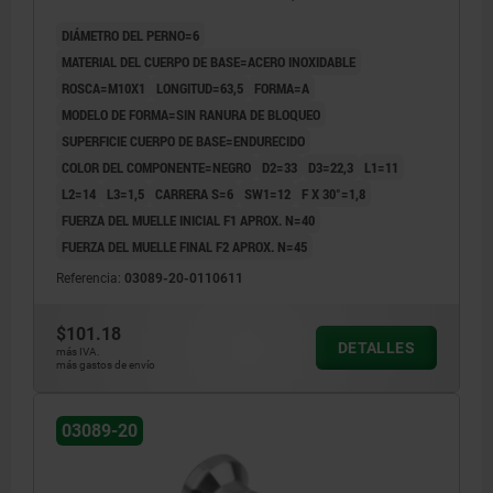
INOXIDABLE NEGRO
DIÁMETRO DEL PERNO=6
MATERIAL DEL CUERPO DE BASE=ACERO INOXIDABLE
ROSCA=M10X1
LONGITUD=63,5
FORMA=A
MODELO DE FORMA=SIN RANURA DE BLOQUEO
SUPERFICIE CUERPO DE BASE=ENDURECIDO
COLOR DEL COMPONENTE=NEGRO
D2=33
D3=22,3
L1=11
L2=14
L3=1,5
CARRERA S=6
SW1=12
F X 30°=1,8
FUERZA DEL MUELLE INICIAL F1 APROX. N=40
FUERZA DEL MUELLE FINAL F2 APROX. N=45
Referencia:
03089-20-0110611
$101.18
DETALLES
más IVA.
más gastos de envío
03089-20