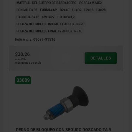
MATERIAL DEL CUERPO DE BASE=ACERO
ROSCA=M24X2
LONGITUD=96
FORMA=AP
D2=40
L1=32
L2=18
L3=28
CARRERA S=16
SW1=27
F X 30°=3,2
FUERZA DEL MUELLE INICIAL F1 APROX. N=20
FUERZA DEL MUELLE FINAL F2 APROX. N=46
Referencia:
03089-91516
$38.26
DETALLES
más IVA.
más gastos de envío
03089
PERNO DE BLOQUEO CON SEGURO ROSCADO TA.9