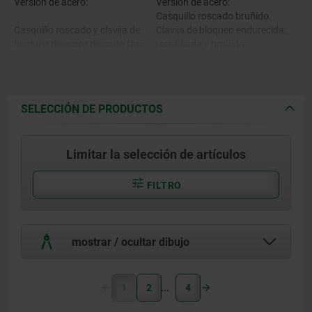
Versión de acero:
Versión de acero:
Casquillo roscado bruñido.
Casquillo roscado y clavija de
Clavija de bloqueo endurecida,
bloqueo de acero de corte fácil.
rectificada y bruñida.
Versión de acero inoxidable:
Casquillo roscado de acabado
Versión de acero inoxidable:
natural.
SELECCIÓN DE PRODUCTOS
Clavija de bloqueo endurecida y
Casquillo roscado 1.4305.
rectificada, con acabado
natural.
Limitar la selección de artículos
Clavija de bloqueo 1.4034.
Botón de maniobra gris
negruzco RAL7021.
FILTRO
Botón de maniobra
Seguro roscado azul.
termoplástico.
mostrar / ocultar dibujo
Seguro roscado de poliamida.
1
2
4