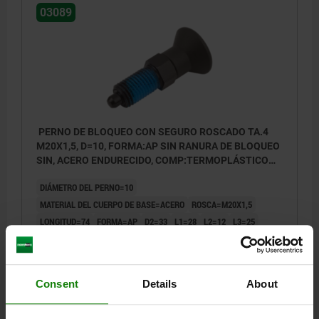
03089
PERNO DE BLOQUEO CON SEGURO ROSCADO TA.4
M20X1,5, D=10, FORMA:AP SIN RANURA DE BLOQUEO
SIN, ACERO ENDURECIDO, COMP:TERMOPLÁSTICO
ANTRACITA RAL7021
DIÁMETRO DEL PERNO=10
MATERIAL DEL CUERPO DE BASE=ACERO
ROSCA=M20X1,5
LONGITUD=74
FORMA=AP
D2=33
L1=28
L2=12
L3=25
CARRERA S=10
SW1=22
F X 30°=2,8
FUERZA DEL MUELLE INICIAL F1 APROX. N=15
FUERZA DEL MUELLE FINAL F2 APROX. N=34
Consent
Details
About
Referencia:
03089-91410