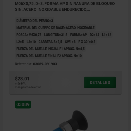
M06X0,75, D=3, FORMA:AP SIN RANURA DE BLOQUEO
SIN, ACERO INOXIDABLE ENDURECIDO,
COMP:TERMOPLÁSTICO ANTRACITA RAL7021
DIÁMETRO DEL PERNO=3
MATERIAL DEL CUERPO DE BASE=ACERO INOXIDABLE
ROSCA=M6X0,75
LONGITUD=31,5
FORMA=AP
D2=14
L1=12
L2=5
L3=10
CARRERA S=3,5
SW1=8
F X 30°=0,8
FUERZA DEL MUELLE INICIAL F1 APROX. N=4,5
FUERZA DEL MUELLE FINAL F2 APROX. N=10
Referencia:
03089-091903
$28.01
DETALLES
más IVA.
más gastos de envío
03089