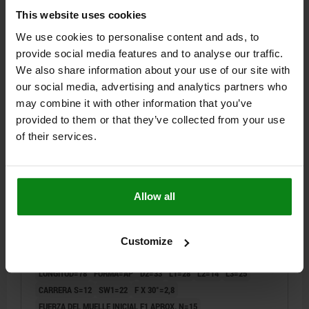
$30.62
This website uses cookies
DETALLES
más IVA.
más gastos de envío
We use cookies to personalise content and ads, to
provide social media features and to analyse our traffic.
03089
We also share information about your use of our site with
our social media, advertising and analytics partners who
may combine it with other information that you’ve
provided to them or that they’ve collected from your use
of their services.
PERNO DE BLOQUEO CON SEGURO ROSCADO TA.4
Allow all
M20X1,5, D=12, FORMA:AP SIN RANURA DE BLOQUEO
SIN, ACERO ENDURECIDO, COMP:TERMOPLÁSTICO
ANTRACITA RAL7021
DIÁMETRO DEL PERNO=12
Customize
MATERIAL DEL CUERPO DE BASE=ACERO
ROSCA=M20X1,5
LONGITUD=78
FORMA=AP
D2=33
L1=28
L2=14
L3=25
CARRERA S=12
SW1=22
F X 30°=2,8
FUERZA DEL MUELLE INICIAL F1 APROX. N=15