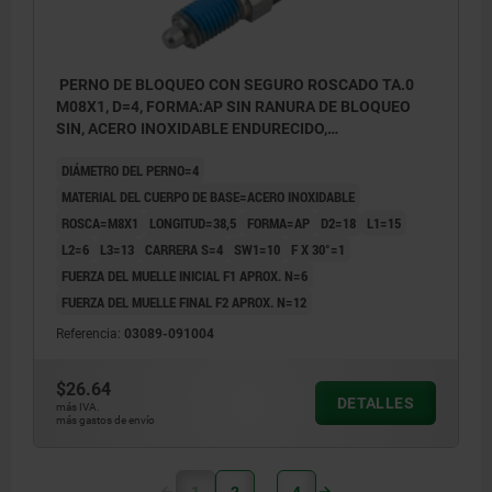
PERNO DE BLOQUEO CON SEGURO ROSCADO TA.0
M08X1, D=4, FORMA:AP SIN RANURA DE BLOQUEO
SIN, ACERO INOXIDABLE ENDURECIDO,
COMP:TERMOPLÁSTICO ANTRACITA RAL7021
DIÁMETRO DEL PERNO=4
MATERIAL DEL CUERPO DE BASE=ACERO INOXIDABLE
ROSCA=M8X1
LONGITUD=38,5
FORMA=AP
D2=18
L1=15
L2=6
L3=13
CARRERA S=4
SW1=10
F X 30°=1
FUERZA DEL MUELLE INICIAL F1 APROX. N=6
FUERZA DEL MUELLE FINAL F2 APROX. N=12
Referencia:
03089-091004
$26.64
DETALLES
más IVA.
más gastos de envío