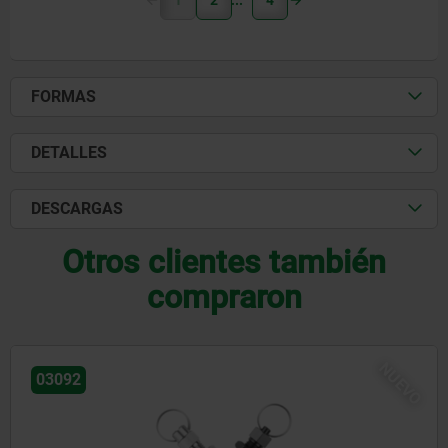
1
2
4
FORMAS
DETALLES
DESCARGAS
Otros clientes también
compraron
NUEVO
03096