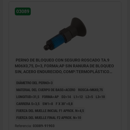
03089
PERNO DE BLOQUEO CON SEGURO ROSCADO TA.9
M06X0,75, D=3, FORMA:AP SIN RANURA DE BLOQUEO
SIN, ACERO ENDURECIDO, COMP:TERMOPLÁSTICO
ANTRACITA RAL7021
DIÁMETRO DEL PERNO=3
MATERIAL DEL CUERPO DE BASE=ACERO
ROSCA=M6X0,75
LONGITUD=31,5
FORMA=AP
D2=14
L1=12
L2=5
L3=10
CARRERA S=3,5
SW1=8
F X 30°=0,8
FUERZA DEL MUELLE INICIAL F1 APROX. N=4,5
FUERZA DEL MUELLE FINAL F2 APROX. N=10
Referencia:
03089-91903
Forma AP: sin ranura de bloqueo, sin