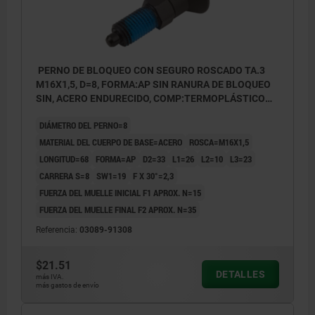
PERNO DE BLOQUEO CON SEGURO ROSCADO TA.3
M16X1,5, D=8, FORMA:AP SIN RANURA DE BLOQUEO
SIN, ACERO ENDURECIDO, COMP:TERMOPLÁSTICO
ANTRACITA RAL7021
DIÁMETRO DEL PERNO=8
MATERIAL DEL CUERPO DE BASE=ACERO
ROSCA=M16X1,5
LONGITUD=68
FORMA=AP
D2=33
L1=26
L2=10
L3=23
CARRERA S=8
SW1=19
F X 30°=2,3
FUERZA DEL MUELLE INICIAL F1 APROX. N=15
FUERZA DEL MUELLE FINAL F2 APROX. N=35
Referencia:
03089-91308
$21.51
DETALLES
más IVA.
más gastos de envío