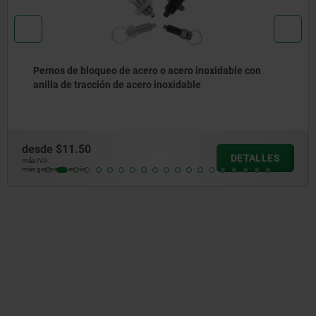
Pernos de bloqueo de acero o acero inoxidable sin
collar con anilla de tracción de acero inoxidable
desde
$10.71
LES
DETA
más IVA.
más gastos de envío