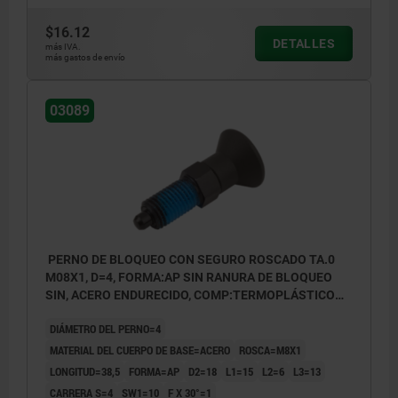
contratuerca
$16.12
DETALLES
Forma CP: sin ranura de bloqueo, con
más IVA.
más gastos de envío
contratuerca
03089
PERNO DE BLOQUEO CON SEGURO ROSCADO TA.0
M08X1, D=4, FORMA:AP SIN RANURA DE BLOQUEO
SIN, ACERO ENDURECIDO, COMP:TERMOPLÁSTICO
ANTRACITA RAL7021
DIÁMETRO DEL PERNO=4
MATERIAL DEL CUERPO DE BASE=ACERO
ROSCA=M8X1
LONGITUD=38,5
FORMA=AP
D2=18
L1=15
L2=6
L3=13
CARRERA S=4
SW1=10
F X 30°=1