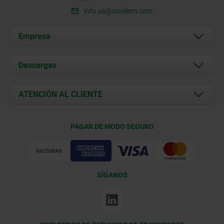
info.us@norelem.com
Empresa
Acerca de nosotros
Descargas
Novedades
Documents
ATENCIÓN AL CLIENTE
Contacto
Condiciones de entrega
PAGAR DE MODO SEGURO
Certificación
SÍGANOS