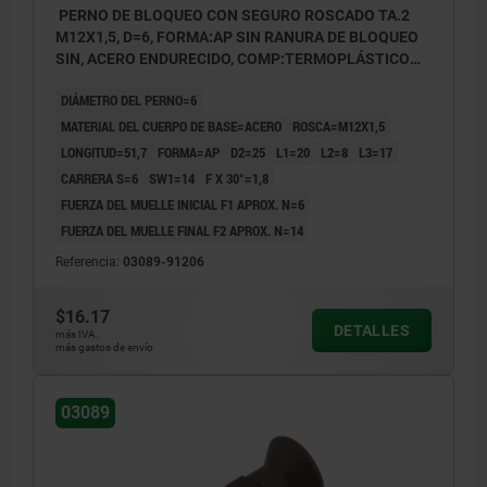
PERNO DE BLOQUEO CON SEGURO ROSCADO TA.2
M12X1,5, D=6, FORMA:AP SIN RANURA DE BLOQUEO
SIN, ACERO ENDURECIDO, COMP:TERMOPLÁSTICO
ANTRACITA RAL7021
DIÁMETRO DEL PERNO=6
MATERIAL DEL CUERPO DE BASE=ACERO
ROSCA=M12X1,5
LONGITUD=51,7
FORMA=AP
D2=25
L1=20
L2=8
L3=17
CARRERA S=6
SW1=14
F X 30°=1,8
FUERZA DEL MUELLE INICIAL F1 APROX. N=6
FUERZA DEL MUELLE FINAL F2 APROX. N=14
Referencia:
03089-91206
$16.17
DETALLES
más IVA.
más gastos de envío
03089