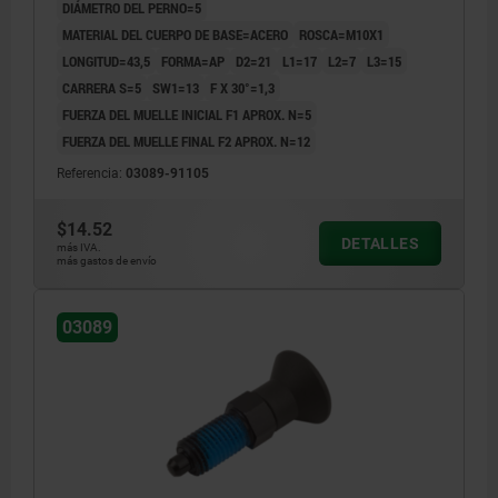
DIÁMETRO DEL PERNO=5
MATERIAL DEL CUERPO DE BASE=ACERO
ROSCA=M10X1
LONGITUD=43,5
FORMA=AP
D2=21
L1=17
L2=7
L3=15
CARRERA S=5
SW1=13
F X 30°=1,3
FUERZA DEL MUELLE INICIAL F1 APROX. N=5
FUERZA DEL MUELLE FINAL F2 APROX. N=12
Referencia:
03089-91105
$14.52
DETALLES
más IVA.
más gastos de envío
03089