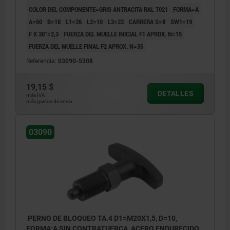
COLOR DEL COMPONENTE=GRIS ANTRACITA RAL 7021
FORMA=A
A=60
B=18
L1=26
L2=10
L3=23
CARRERA S=8
SW1=19
F X 30°=2,3
FUERZA DEL MUELLE INICIAL F1 APROX. N=15
FUERZA DEL MUELLE FINAL F2 APROX. N=35
Referencia:
03090-5308
19,15 $
DETALLES
más IVA.
más gastos de envío
03090
PERNO DE BLOQUEO TA.4 D1=M20X1,5, D=10,
FORMA:A SIN CONTRATUERCA, ACERO ENDURECIDO,