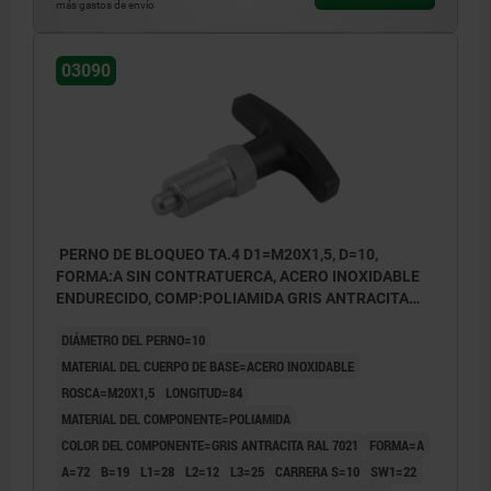
más gastos de envío
03090
PERNO DE BLOQUEO TA.4 D1=M20X1,5, D=10,
FORMA:A SIN CONTRATUERCA, ACERO INOXIDABLE
ENDURECIDO, COMP:POLIAMIDA GRIS ANTRACITA
RAL7021
DIÁMETRO DEL PERNO=10
MATERIAL DEL CUERPO DE BASE=ACERO INOXIDABLE
ROSCA=M20X1,5
LONGITUD=84
MATERIAL DEL COMPONENTE=POLIAMIDA
COLOR DEL COMPONENTE=GRIS ANTRACITA RAL 7021
FORMA=A
A=72
B=19
L1=28
L2=12
L3=25
CARRERA S=10
SW1=22