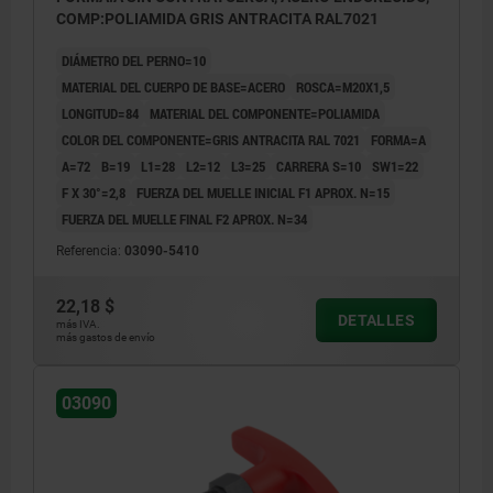
COMP:POLIAMIDA GRIS ANTRACITA RAL7021
DIÁMETRO DEL PERNO=10
MATERIAL DEL CUERPO DE BASE=ACERO
ROSCA=M20X1,5
LONGITUD=84
MATERIAL DEL COMPONENTE=POLIAMIDA
COLOR DEL COMPONENTE=GRIS ANTRACITA RAL 7021
FORMA=A
A=72
B=19
L1=28
L2=12
L3=25
CARRERA S=10
SW1=22
F X 30°=2,8
FUERZA DEL MUELLE INICIAL F1 APROX. N=15
FUERZA DEL MUELLE FINAL F2 APROX. N=34
Referencia:
03090-5410
22,18 $
DETALLES
más IVA.
más gastos de envío
03090