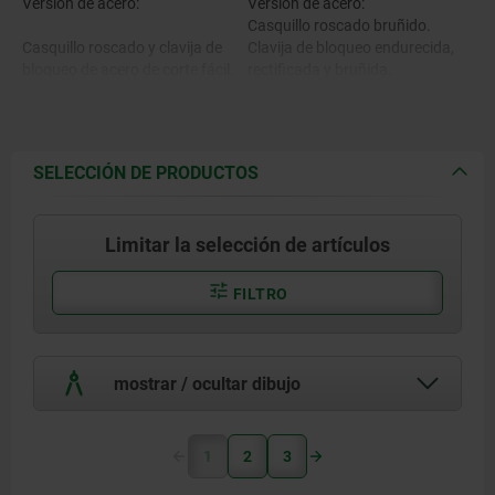
Versión de acero:
Versión de acero:
Casquillo roscado bruñido.
Casquillo roscado y clavija de
Clavija de bloqueo endurecida,
bloqueo de acero de corte fácil.
rectificada y bruñida.
Versión de acero inoxidable:
Versión de acero inoxidable:
Casquillo roscado con acabado
SELECCIÓN DE PRODUCTOS
natural.
Casquillo roscado 1.4305.
Clavija de bloqueo endurecida y
rectificada, con acabado
Limitar la selección de artículos
Clavija de bloqueo 1.4034.
natural.
Empuñadura en T gris negruzco
FILTRO
RAL7021 o rojo tráfico RAL3020
Empuñadura en T de
termoplástico.
mostrar / ocultar dibujo
1
2
3