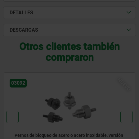
DETALLES
DESCARGAS
Otros clientes también
compraron
NUEVO
03092
loqueo de acero o acero inoxidable, versión
Pernos de