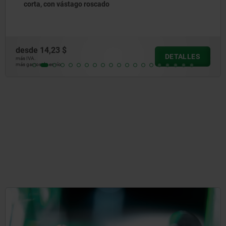
vástago roscado
anilla de 
 $
desde
11,5
DETALLES
más IVA.
más gastos de env