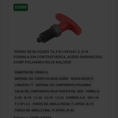
03090
PERNO DE BLOQUEO TA.3 D1=M16X1,5, D=8,
FORMA:A SIN CONTRATUERCA, ACERO ENDURECIDO,
COMP:POLIAMIDA ROJO RAL3020
DIÁMETRO DEL PERNO=8
MATERIAL DEL CUERPO DE BASE=ACERO
ROSCA=M16X1,5
LONGITUD=77
MATERIAL DEL COMPONENTE=POLIAMIDA
COLOR DEL COMPONENTE=ROJO TRÁFICO RAL 3020
FORMA=A
A=60
B=18
L1=26
L2=10
L3=23
CARRERA S=8
SW1=19
F X 30°=2,3
FUERZA DEL MUELLE INICIAL F1 APROX. N=15
FUERZA DEL MUELLE FINAL F2 APROX. N=35
Referencia:
03090-530884