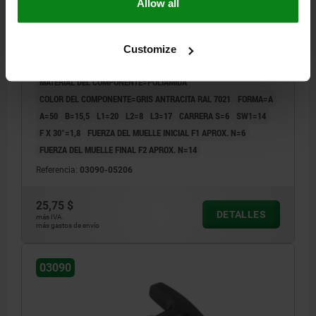
Allow all
ENDURECIDO, COMP:POLIAMIDA GRIS ANTRACITA
RAL7021
DIÁMETRO DEL PERNO=6
MATERIAL DEL CUERPO DE BASE=ACERO INOXIDABLE
Customize
ROSCA=M12X1,5
LONGITUD=58
MATERIAL DEL COMPONENTE=POLIAMIDA
COLOR DEL COMPONENTE=GRIS ANTRACITA RAL 7021
FORMA=A
A=50
B=15,5
L1=20
L2=8
L3=17
CARRERA S=6
SW1=14
F X 30°=1,8
FUERZA DEL MUELLE INICIAL F1 APROX. N=6
FUERZA DEL MUELLE FINAL F2 APROX. N=14
Referencia:
03090-05206
25,75 $
DETALLES
más IVA.
más gastos de envío
03090