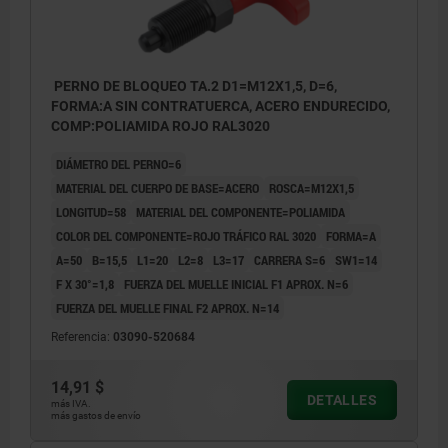
PERNO DE BLOQUEO TA.2 D1=M12X1,5, D=6,
FORMA:A SIN CONTRATUERCA, ACERO ENDURECIDO,
COMP:POLIAMIDA ROJO RAL3020
DIÁMETRO DEL PERNO=6
MATERIAL DEL CUERPO DE BASE=ACERO
ROSCA=M12X1,5
LONGITUD=58
MATERIAL DEL COMPONENTE=POLIAMIDA
COLOR DEL COMPONENTE=ROJO TRÁFICO RAL 3020
FORMA=A
A=50
B=15,5
L1=20
L2=8
L3=17
CARRERA S=6
SW1=14
F X 30°=1,8
FUERZA DEL MUELLE INICIAL F1 APROX. N=6
FUERZA DEL MUELLE FINAL F2 APROX. N=14
Referencia:
03090-520684
14,91 $
DETALLES
más IVA.
más gastos de envío