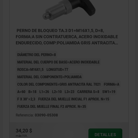
PERNO DE BLOQUEO TA.3 D1=M16X1,5, D=8,
FORMA:A SIN CONTRATUERCA, ACERO INOXIDABLE
ENDURECIDO, COMP:POLIAMIDA GRIS ANTRACITA
RAL7021
DIÁMETRO DEL PERNO=8
MATERIAL DEL CUERPO DE BASE=ACERO INOXIDABLE
ROSCA=M16X1,5
LONGITUD=77
MATERIAL DEL COMPONENTE=POLIAMIDA
COLOR DEL COMPONENTE=GRIS ANTRACITA RAL 7021
FORMA=A
A=60
B=18
L1=26
L2=10
L3=23
CARRERA S=8
SW1=19
F X 30°=2,3
FUERZA DEL MUELLE INICIAL F1 APROX. N=15
FUERZA DEL MUELLE FINAL F2 APROX. N=35
Referencia:
03090-05308
34,20 $
DETALLES
más IVA.