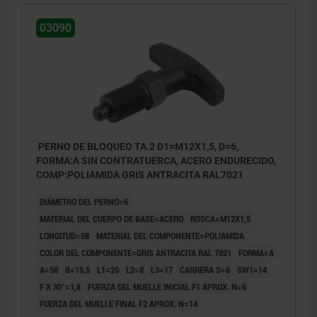
03090
PERNO DE BLOQUEO TA.2 D1=M12X1,5, D=6,
FORMA:A SIN CONTRATUERCA, ACERO ENDURECIDO,
COMP:POLIAMIDA GRIS ANTRACITA RAL7021
DIÁMETRO DEL PERNO=6
MATERIAL DEL CUERPO DE BASE=ACERO
ROSCA=M12X1,5
LONGITUD=58
MATERIAL DEL COMPONENTE=POLIAMIDA
COLOR DEL COMPONENTE=GRIS ANTRACITA RAL 7021
FORMA=A
A=50
B=15,5
L1=20
L2=8
L3=17
CARRERA S=6
SW1=14
F X 30°=1,8
FUERZA DEL MUELLE INICIAL F1 APROX. N=6
FUERZA DEL MUELLE FINAL F2 APROX. N=14
Forma A: sin contratuerca