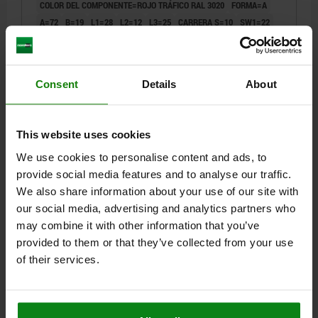
COLOR DEL COMPONENTE=ROJO TRÁFICO RAL 3020
FORMA=A
A=72
B=19
L1=28
L2=12
L3=25
CARRERA S=10
SW1=22
F X 30°=2,8
FUERZA DEL MUELLE INICIAL F1 APROX. N=15
FUERZA DEL MUELLE FINAL F2 APROX. N=34
Referencia:
03090-541084
Consent
Details
About
22,18 $
DETALLES
más IVA.
más gastos de envío
This website uses cookies
We use cookies to personalise content and ads, to
03090
provide social media features and to analyse our traffic.
We also share information about your use of our site with
our social media, advertising and analytics partners who
may combine it with other information that you’ve
provided to them or that they’ve collected from your use
of their services.
PERNO DE BLOQUEO TA.2 D1=M12X1,5, D=6,
FORMA:A SIN CONTRATUERCA, ACERO INOXIDABLE