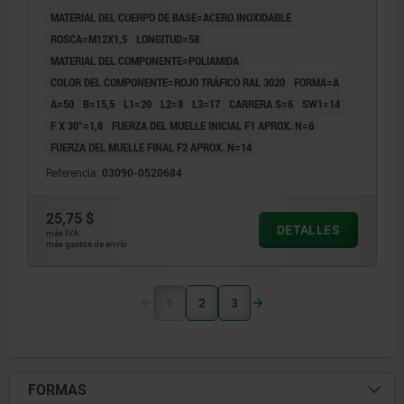
MATERIAL DEL CUERPO DE BASE=ACERO INOXIDABLE
ROSCA=M12X1,5
LONGITUD=58
MATERIAL DEL COMPONENTE=POLIAMIDA
COLOR DEL COMPONENTE=ROJO TRÁFICO RAL 3020
FORMA=A
A=50
B=15,5
L1=20
L2=8
L3=17
CARRERA S=6
SW1=14
F X 30°=1,8
FUERZA DEL MUELLE INICIAL F1 APROX. N=6
FUERZA DEL MUELLE FINAL F2 APROX. N=14
Referencia:
03090-0520684
25,75 $
DETALLES
más IVA.
más gastos de envío
1
2
3
FORMAS