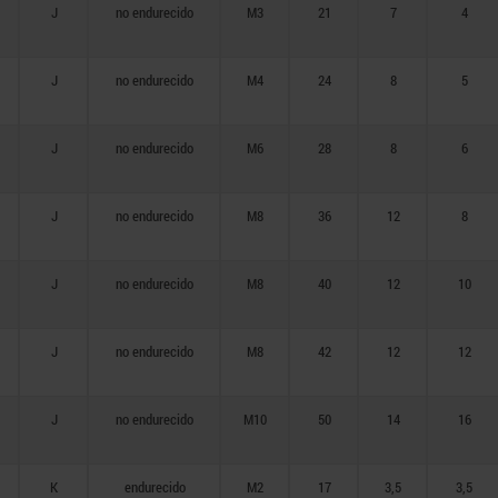
J
no endurecido
M3
21
7
4
J
no endurecido
M4
24
8
5
J
no endurecido
M6
28
8
6
J
no endurecido
M8
36
12
8
J
no endurecido
M8
40
12
10
J
no endurecido
M8
42
12
12
J
no endurecido
M10
50
14
16
K
endurecido
M2
17
3,5
3,5