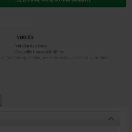
SELECCIONE PRIMERO UNA VARIANTE
VERSIÓN
Versión de acero:
Casquillo roscado bruñido.
te fácil.
Clavija de bloqueo endurecida, rectificada y bruñida.
Versión de acero inoxidable:
Casquillo roscado de acabado natural.
Clavija de bloqueo endurecida y rectificada, con acabado
natural.
Clavija de bloqueo no endurecida, rectificada, acabado
natural.