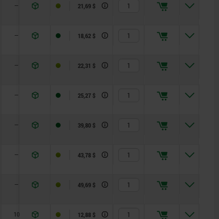
—
1
6
12
21,69 $
—
1,3
5
12
18,62 $
—
1,8
6
14
22,31 $
—
2,3
15
35
25,27 $
—
2,8
15
34
39,80 $
—
2,8
15
39
43,78 $
—
3,2
20
46
49,69 $
10
0,8
4,5
10
12,88 $