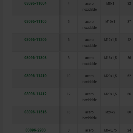
03096-11004
4
acero
M8x1
32
inoxidable
03096-11105
5
acero
M10x1
37
inoxidable
03096-11206
6
acero
M12x1,5
42
inoxidable
03096-11308
8
acero
M16x1,5
56
inoxidable
03096-11410
10
acero
M20x1,5
62
inoxidable
03096-11412
12
acero
M20x1,5
66
inoxidable
03096-11516
16
acero
M24x2
80
inoxidable
03096-2903
3
acero
M6x0,75
24