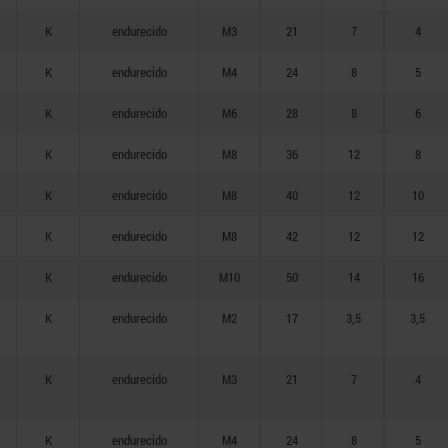
K
endurecido
M3
21
7
4
K
endurecido
M4
24
8
5
K
endurecido
M6
28
8
6
K
endurecido
M8
36
12
8
K
endurecido
M8
40
12
10
K
endurecido
M8
42
12
12
K
endurecido
M10
50
14
16
K
endurecido
M2
17
3,5
3,5
K
endurecido
M3
21
7
4
K
endurecido
M4
24
8
5