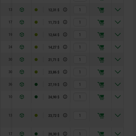
13
1
6
12
12,31 $
17
1,3
5
12
11,73 $
19
1,8
6
14
12,64 $
24
2,3
15
35
14,27 $
30
2,8
15
34
21,71 $
30
2,8
15
39
23,86 $
36
3,2
20
46
27,19 $
10
0,8
4,5
10
24,90 $
13
1
6
12
23,72 $
17
1,3
5
12
20,30 $