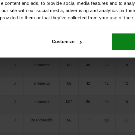
e content and ads, to provide social media features and to analy
J
endurecido
M4
24
8
5
 our site with our social media, advertising and analytics partn
 provided to them or that they’ve collected from your use of their
J
endurecido
M6
28
8
6
Customize
J
endurecido
M8
36
12
8
J
endurecido
M8
40
12
10
J
endurecido
M8
42
12
12
J
endurecido
M10
50
14
16
J
no endurecido
M2
17
3,5
3,5