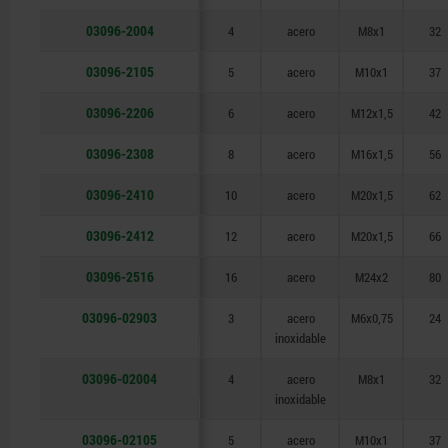
03096-2004
4
acero
M8x1
32
03096-2105
5
acero
M10x1
37
03096-2206
6
acero
M12x1,5
42
03096-2308
8
acero
M16x1,5
56
03096-2410
10
acero
M20x1,5
62
03096-2412
12
acero
M20x1,5
66
03096-2516
16
acero
M24x2
80
03096-02903
3
acero
M6x0,75
24
inoxidable
03096-02004
4
acero
M8x1
32
inoxidable
03096-02105
5
acero
M10x1
37