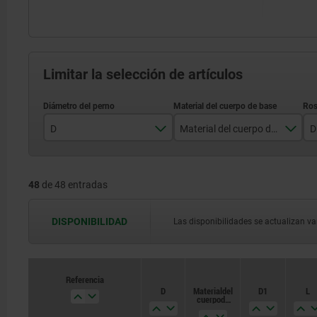
Limitar la selección de artículos
D
Material del cuerpo de base
D
3
acero
48
de 48 entradas
4
acero inoxidable
5
DISPONIBILIDAD
Las disponibilidades se actualizan var
6
8
Referencia
Referencia
D
D
Material del
Material del
D1
D1
L
L
10
cuerpo de
cuerpo de
base
base