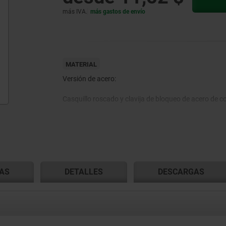
más IVA.
más gastos de envío
MATERIAL
Versión de acero:
Casquillo roscado y clavija de bloqueo de acero de cor
Versión en acero inoxidable:
Casquillo roscado 1.4305.
AS
DETALLES
DESCARGAS
Clavija de bloqueo endurecida 1.4034.
Clavija de bloqueo no endurecido 1.4305