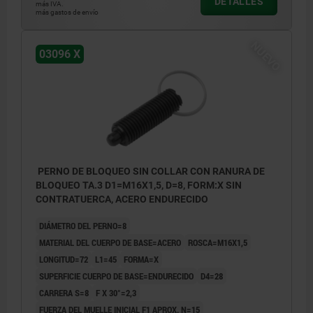
DETALLES
más IVA.
más gastos de envío
NUEVO
03096 X
PERNO DE BLOQUEO SIN COLLAR CON RANURA DE
BLOQUEO TA.3 D1=M16X1,5, D=8, FORM:X SIN
CONTRATUERCA, ACERO ENDURECIDO
DIÁMETRO DEL PERNO=8
MATERIAL DEL CUERPO DE BASE=ACERO
ROSCA=M16X1,5
LONGITUD=72
L1=45
FORMA=X
SUPERFICIE CUERPO DE BASE=ENDURECIDO
D4=28
CARRERA S=8
F X 30°=2,3
FUERZA DEL MUELLE INICIAL F1 APROX. N=15