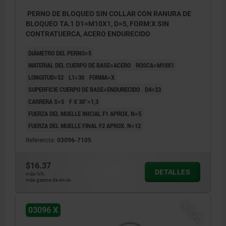
PERNO DE BLOQUEO SIN COLLAR CON RANURA DE
BLOQUEO TA.1 D1=M10X1, D=5, FORM:X SIN
CONTRATUERCA, ACERO ENDURECIDO
DIÁMETRO DEL PERNO=5
MATERIAL DEL CUERPO DE BASE=ACERO
ROSCA=M10X1
LONGITUD=52
L1=30
FORMA=X
SUPERFICIE CUERPO DE BASE=ENDURECIDO
D4=23
CARRERA S=5
F X 30°=1,3
FUERZA DEL MUELLE INICIAL F1 APROX. N=5
FUERZA DEL MUELLE FINAL F2 APROX. N=12
Referencia:
03096-7105
$16.37
DETALLES
más IVA.
más gastos de envío
NUEVO
03096 X