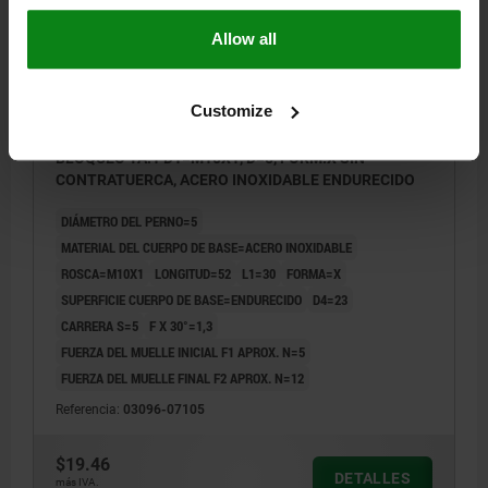
Allow all
Customize
PERNO DE BLOQUEO SIN COLLAR CON RANURA DE
BLOQUEO TA.1 D1=M10X1, D=5, FORM:X SIN
CONTRATUERCA, ACERO INOXIDABLE ENDURECIDO
DIÁMETRO DEL PERNO=5
MATERIAL DEL CUERPO DE BASE=ACERO INOXIDABLE
ROSCA=M10X1
LONGITUD=52
L1=30
FORMA=X
SUPERFICIE CUERPO DE BASE=ENDURECIDO
D4=23
CARRERA S=5
F X 30°=1,3
FUERZA DEL MUELLE INICIAL F1 APROX. N=5
FUERZA DEL MUELLE FINAL F2 APROX. N=12
Referencia:
03096-07105
$19.46
DETALLES
más IVA.