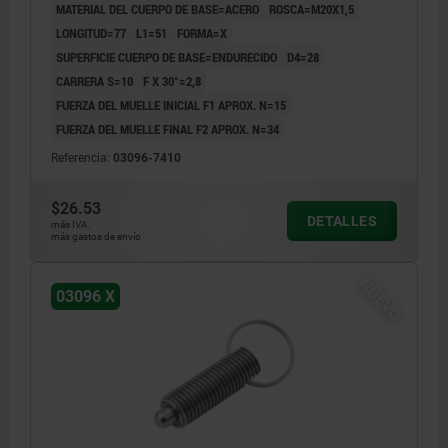
MATERIAL DEL CUERPO DE BASE=ACERO
ROSCA=M20X1,5
LONGITUD=77
L1=51
FORMA=X
SUPERFICIE CUERPO DE BASE=ENDURECIDO
D4=28
CARRERA S=10
F X 30°=2,8
FUERZA DEL MUELLE INICIAL F1 APROX. N=15
FUERZA DEL MUELLE FINAL F2 APROX. N=34
Referencia:
03096-7410
$26.53
DETALLES
más IVA.
más gastos de envío
NUEVO
03096 X