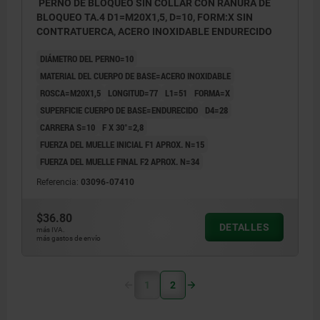
PERNO DE BLOQUEO SIN COLLAR CON RANURA DE
BLOQUEO TA.4 D1=M20X1,5, D=10, FORM:X SIN
CONTRATUERCA, ACERO INOXIDABLE ENDURECIDO
DIÁMETRO DEL PERNO=10
MATERIAL DEL CUERPO DE BASE=ACERO INOXIDABLE
ROSCA=M20X1,5
LONGITUD=77
L1=51
FORMA=X
SUPERFICIE CUERPO DE BASE=ENDURECIDO
D4=28
CARRERA S=10
F X 30°=2,8
FUERZA DEL MUELLE INICIAL F1 APROX. N=15
FUERZA DEL MUELLE FINAL F2 APROX. N=34
Referencia:
03096-07410
$36.80
DETALLES
más IVA.
más gastos de envío
1
2