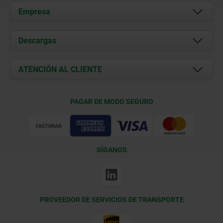
Empresa
Acerca de nosotros
Descargas
Novedades
Documents
ATENCIÓN AL CLIENTE
Contacto
Condiciones de entrega
PAGAR DE MODO SEGURO
Certificación
SÍGANOS
PROVEEDOR DE SERVICIOS DE TRANSPORTE