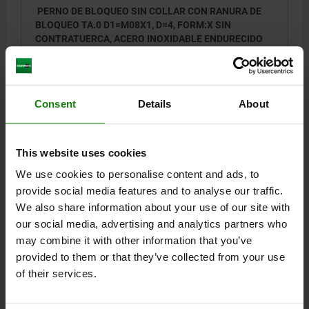
PERNO DE BLOQUEO SIN COLLAR CON RANURA DE
BLOQUEO TA.0 D1=M08X1, D=4, FORM:X SIN
CONTRATUERCA, ACERO INOXIDABLE ENDURECIDO
DIÁMETRO DEL PERNO=4
MATERIAL DEL CUERPO DE BASE=ACERO INOXIDABLE
ROSCA=M8X1
LONGITUD=40
L1=26
FORMA=X
Consent
Details
About
SUPERFICIE CUERPO DE BASE=ENDURECIDO
D4=15
CARRERA S=4
F X 30°=1
FUERZA DEL MUELLE INICIAL F1 APROX. N=6
This website uses cookies
FUERZA DEL MUELLE FINAL F2 APROX. N=12
We use cookies to personalise content and ads, to
Referencia:
03096-07004
provide social media features and to analyse our traffic.
We also share information about your use of our site with
$20.36
our social media, advertising and analytics partners who
DETALLES
más IVA.
más gastos de envío
may combine it with other information that you’ve
provided to them or that they’ve collected from your use
NUEVO
of their services.
03096 X