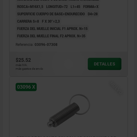
ROSCA=M16X1,5
LONGITUD=72
L1=45
FORMA=X
SUPERFICIE CUERPO DE BASE=ENDURECIDO
D4=28
CARRERA S=8
F X 30°=2,3
FUERZA DEL MUELLE INICIAL F1 APROX. N=15
FUERZA DEL MUELLE FINAL F2 APROX. N=35
Referencia:
03096-07308
$25.52
DETALLES
más IVA.
más gastos de envío
NUEVO
03096 X