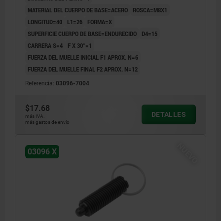
MATERIAL DEL CUERPO DE BASE=ACERO
ROSCA=M8X1
LONGITUD=40
L1=26
FORMA=X
SUPERFICIE CUERPO DE BASE=ENDURECIDO
D4=15
CARRERA S=4
F X 30°=1
FUERZA DEL MUELLE INICIAL F1 APROX. N=6
FUERZA DEL MUELLE FINAL F2 APROX. N=12
Referencia:
03096-7004
$17.68
DETALLES
más IVA.
más gastos de envío
NUEVO
03096 X