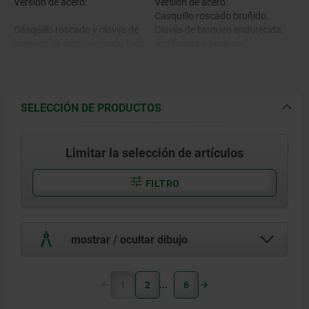
Versión de acero:
Versión de acero:
Casquillo roscado bruñido.
Casquillo roscado y clavija de
Clavija de bloqueo endurecida,
bloqueo de acero de corte fácil.
rectificada y bruñida.
Versión de acero inoxidable A1:
Casquillo roscado de acabado
Versión de acero inoxidable A1:
natural.
SELECCIÓN DE PRODUCTOS
Clavija de bloqueo endurecida y
Casquillo roscado y botón de
rectificada, acabado natural.
maniobra 1.4305.
Clavija de bloqueo no endurecida
Limitar la selección de artículos
y rectificada, acabado natural.
Clavija de bloqueo endurecida
1.4034.
Versión de acero inoxidable A4:
FILTRO
Casquillo roscado de acabado
Clavija de bloqueo no endurecida
natural.
1.4305.
Clavija de bloqueo rectificada y
niquelada químicamente.
mostrar / ocultar dibujo
Clavija de bloqueo rectificada,
acabado natural.
Versión de acero inoxidable A4:
1
2
6
Casquillo roscado, botón de