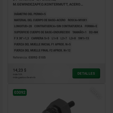
M.GEWINDEZAPF,O.KONTERMUTT, ACERO
ENDURECIDO
DIÁMETRO DEL PERNO=5
MATERIAL DEL CUERPO DE BASE=ACERO
ROSCA=M10X1
LONGITUD=28
CONTRATUERCA=SIN CONTRATUERCA
FORMA=E
SUPERFICIE CUERPO DE BASE=ENDURECIDO
TAMAÑO=1
D2=M4
F X 30°=1,3
CARRERA S=5
L1=8
L2=7
L3=8
SW1=13
FUERZA DEL MUELLE INICIAL F1 APROX. N=5
FUERZA DEL MUELLE FINAL F2 APROX. N=12
Referencia:
03092-5105
14,23 $
DETALLES
más IVA.
más gastos de envío
NUEVO
03092