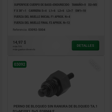
SUPERFICIE CUERPO DE BASE=ENDURECIDO
TAMAÑO=0
D2=M3
F X 30°=1
CARRERA S=4
L1=6
L2=6
L3=7
SW1=10
FUERZA DEL MUELLE INICIAL F1 APROX. N=4
FUERZA DEL MUELLE FINAL F2 APROX. N=12
Referencia:
03092-5004
14,97 $
DETALLES
más IVA.
más gastos de envío
NUEVO
03092
PERNO DE BLOQUEO SIN RANURA DE BLOQUEO TA.1
D1=M10X1, D=5, FORMA:E,