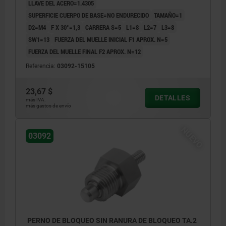
LLAVE DEL ACERO=1.4305
SUPERFICIE CUERPO DE BASE=NO ENDURECIDO
TAMAÑO=1
D2=M4
F X 30°=1,3
CARRERA S=5
L1=8
L2=7
L3=8
SW1=13
FUERZA DEL MUELLE INICIAL F1 APROX. N=5
FUERZA DEL MUELLE FINAL F2 APROX. N=12
Referencia:
03092-15105
23,67 $
DETALLES
más IVA.
más gastos de envío
NUEVO
03092
PERNO DE BLOQUEO SIN RANURA DE BLOQUEO TA.2