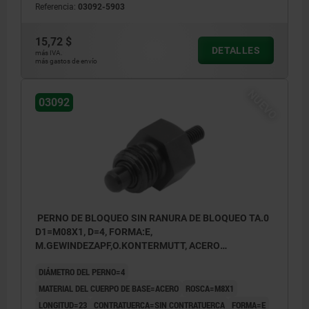
Referencia:
03092-5903
contratuerca
Forma F: con vástago roscado, con
15,72 $
DETALLES
más IVA.
contratuerca
más gastos de envío
NUEVO
03092
PERNO DE BLOQUEO SIN RANURA DE BLOQUEO TA.0
D1=M08X1, D=4, FORMA:E,
M.GEWINDEZAPF,O.KONTERMUTT, ACERO
ENDURECIDO
DIÁMETRO DEL PERNO=4
MATERIAL DEL CUERPO DE BASE=ACERO
ROSCA=M8X1
LONGITUD=23
CONTRATUERCA=SIN CONTRATUERCA
FORMA=E