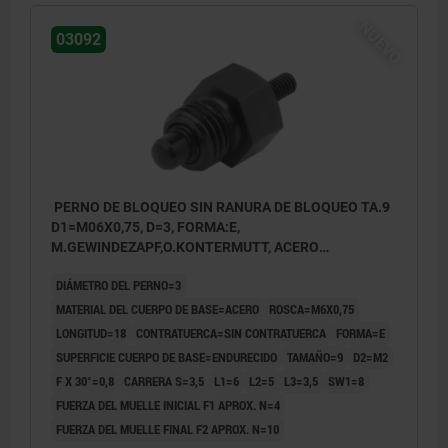
maniobra y clavija de bloqueo
NUEVO
1.4404.
03092
PERNO DE BLOQUEO SIN RANURA DE BLOQUEO TA.9
D1=M06X0,75, D=3, FORMA:E,
M.GEWINDEZAPF,O.KONTERMUTT, ACERO
ENDURECIDO
DIÁMETRO DEL PERNO=3
MATERIAL DEL CUERPO DE BASE=ACERO
ROSCA=M6X0,75
LONGITUD=18
CONTRATUERCA=SIN CONTRATUERCA
FORMA=E
SUPERFICIE CUERPO DE BASE=ENDURECIDO
TAMAÑO=9
D2=M2
F X 30°=0,8
CARRERA S=3,5
L1=6
L2=5
L3=3,5
SW1=8
FUERZA DEL MUELLE INICIAL F1 APROX. N=4
FUERZA DEL MUELLE FINAL F2 APROX. N=10
Forma E: con vástago roscado, sin