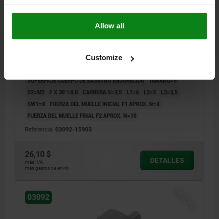
M.GEWINDEZAPF,O.KONTERMUTT, ACERO
INOXIDABLE NO ENDURECIDO
DIÁMETRO DEL PERNO=3
Allow all
MATERIAL DEL CUERPO DE BASE=ACERO INOXIDABLE
ROSCA=M6X0,75
LONGITUD=18
CONTRATUERCA=SIN CONTRATUERCA
FORMA=E
Customize
LLAVE DEL ACERO=1.4305
SUPERFICIE CUERPO DE BASE=NO ENDURECIDO
TAMAÑO=9
D2=M2
F X 30°=0,8
CARRERA S=3,5
L1=6
L2=5
L3=3,5
SW1=8
FUERZA DEL MUELLE INICIAL F1 APROX. N=4
FUERZA DEL MUELLE FINAL F2 APROX. N=10
Referencia:
03092-15903
26,10 $
DETALLES
más IVA.
más gastos de envío
NUEVO
03092