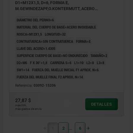
D1=M12X1,5, D=6, FORMA:E,
M.GEWINDEZAPF,O.KONTERMUTT, ACERO
INOXIDABLE NO ENDURECIDO
DIÁMETRO DEL PERNO=6
MATERIAL DEL CUERPO DE BASE=ACERO INOXIDABLE
ROSCA=M12X1,5
LONGITUD=32
CONTRATUERCA=SIN CONTRATUERCA
FORMA=E
LLAVE DEL ACERO=1.4305
SUPERFICIE CUERPO DE BASE=NO ENDURECIDO
TAMAÑO=2
D2=M6
F X 30°=1,8
CARRERA S=6
L1=10
L2=8
L3=8
SW1=14
FUERZA DEL MUELLE INICIAL F1 APROX. N=6
FUERZA DEL MUELLE FINAL F2 APROX. N=14
Referencia:
03092-15206
27,87 $
DETALLES
más IVA.
más gastos de envío
1
2
6