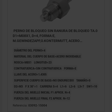
PERNO DE BLOQUEO SIN RANURA DE BLOQUEO TA.0
D1=M08X1, D=4, FORMA:E,
M.GEWINDEZAPF,O.KONTERMUTT, ACERO
INOXIDABLE NO ENDURECIDO
DIÁMETRO DEL PERNO=4
MATERIAL DEL CUERPO DE BASE=ACERO INOXIDABLE
ROSCA=M8X1
LONGITUD=23
CONTRATUERCA=SIN CONTRATUERCA
FORMA=E
LLAVE DEL ACERO=1.4305
SUPERFICIE CUERPO DE BASE=NO ENDURECIDO
TAMAÑO=0
D2=M3
F X 30°=1
CARRERA S=4
L1=6
L2=6
L3=7
SW1=10
FUERZA DEL MUELLE INICIAL F1 APROX. N=4
FUERZA DEL MUELLE FINAL F2 APROX. N=12
Referencia:
03092-15004