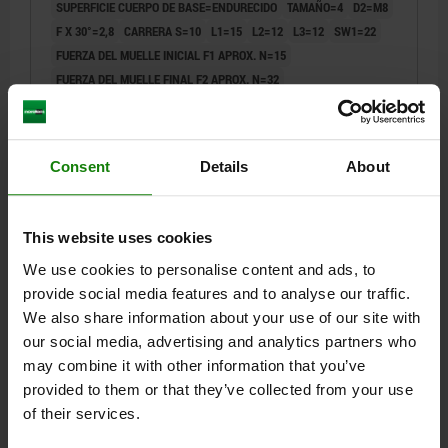
SUPERFICIE CUERPO DE BASE=ENDURECIDO
TAMAÑO=4
D2=M8
F X 30°=2,8
CARRERA S=10
L1=15
L2=12
L3=12
SW1=22
FUERZA DEL MUELLE INICIAL F1 APROX. N=15
FUERZA DEL MUELLE FINAL F2 APROX. N=32
Referencia:
03092-5410
29,32 $
Consent
Details
About
DETALLES
más IVA.
más gastos de envío
NUEVO
This website uses cookies
03092
We use cookies to personalise content and ads, to
provide social media features and to analyse our traffic.
We also share information about your use of our site with
our social media, advertising and analytics partners who
may combine it with other information that you’ve
provided to them or that they’ve collected from your use
of their services.
PERNO DE BLOQUEO SIN RANURA DE BLOQUEO TA.9
D1=M06X0,75, D=3, FORMA:E,