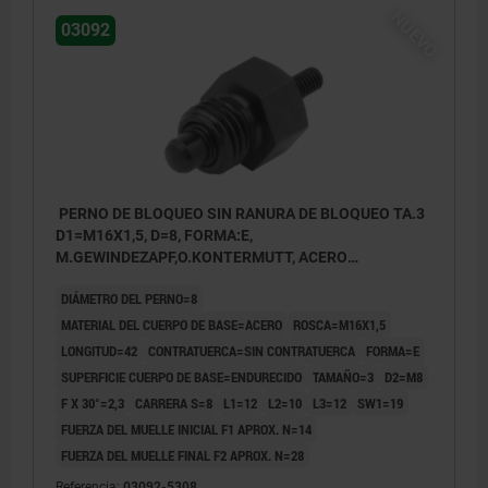
NUEVO
03092
PERNO DE BLOQUEO SIN RANURA DE BLOQUEO TA.3
D1=M16X1,5, D=8, FORMA:E,
M.GEWINDEZAPF,O.KONTERMUTT, ACERO
ENDURECIDO
DIÁMETRO DEL PERNO=8
MATERIAL DEL CUERPO DE BASE=ACERO
ROSCA=M16X1,5
LONGITUD=42
CONTRATUERCA=SIN CONTRATUERCA
FORMA=E
SUPERFICIE CUERPO DE BASE=ENDURECIDO
TAMAÑO=3
D2=M8
F X 30°=2,3
CARRERA S=8
L1=12
L2=10
L3=12
SW1=19
FUERZA DEL MUELLE INICIAL F1 APROX. N=14
FUERZA DEL MUELLE FINAL F2 APROX. N=28
Referencia:
03092-5308