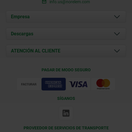
info.us@norelem.com
Empresa
Acerca de nosotros
Descargas
Novedades
Documents
ATENCIÓN AL CLIENTE
Contacto
Condiciones de entrega
PAGAR DE MODO SEGURO
Certificación
SÍGANOS
PROVEEDOR DE SERVICIOS DE TRANSPORTE