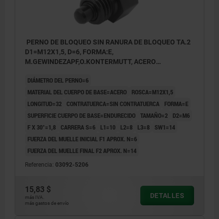
PERNO DE BLOQUEO SIN RANURA DE BLOQUEO TA.2
D1=M12X1,5, D=6, FORMA:E,
M.GEWINDEZAPF,O.KONTERMUTT, ACERO
ENDURECIDO
DIÁMETRO DEL PERNO=6
MATERIAL DEL CUERPO DE BASE=ACERO
ROSCA=M12X1,5
LONGITUD=32
CONTRATUERCA=SIN CONTRATUERCA
FORMA=E
SUPERFICIE CUERPO DE BASE=ENDURECIDO
TAMAÑO=2
D2=M6
F X 30°=1,8
CARRERA S=6
L1=10
L2=8
L3=8
SW1=14
FUERZA DEL MUELLE INICIAL F1 APROX. N=6
FUERZA DEL MUELLE FINAL F2 APROX. N=14
Referencia:
03092-5206
15,83 $
DETALLES
más IVA.
más gastos de envío