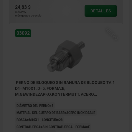
24,83 $
DETALLES
más IVA.
más gastos de envío
NUEVO
03092
PERNO DE BLOQUEO SIN RANURA DE BLOQUEO TA.1
D1=M10X1, D=5, FORMA:E,
M.GEWINDEZAPF,O.KONTERMUTT, ACERO
INOXIDABLE NO ENDURECIDO
DIÁMETRO DEL PERNO=5
MATERIAL DEL CUERPO DE BASE=ACERO INOXIDABLE
ROSCA=M10X1
LONGITUD=28
CONTRATUERCA=SIN CONTRATUERCA
FORMA=E