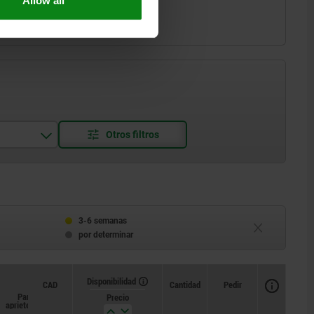
Allow all
3-6 semanas
por determinar
Disponibilidad
CAD
Cantidad
Pedir
Par de
Par de
Precio
apriete aprox.
desenroscado aprox.
Nm
Nm