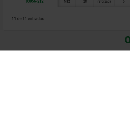
03056-212
M12
28
reforzada
6
11
de 11 entradas
O
NUEVO
03072-30
03072-20
Pieza de presión con muelle, para
Pieza de 
instalación a presión, sin collar,
montaje a 
acero inoxidable