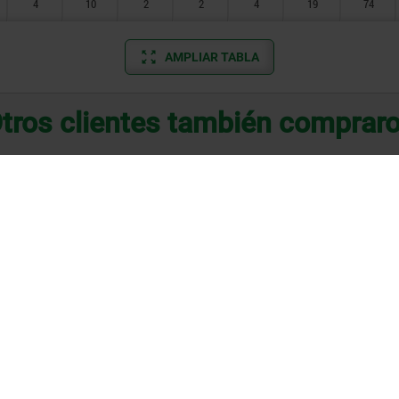
4
10
2
2
4
19
74
AMPLIAR TABLA
tros clientes también comprar
NUEVO
03070
presión con resorte, para
Piezas de presión con resor
presión, sin collar, acero
versión lisa, prolongadas, 
inoxidable