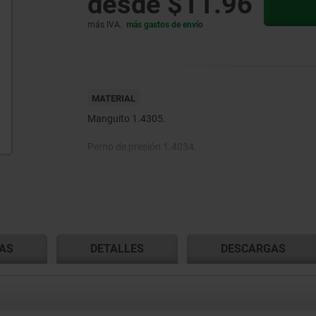
desde
$11.96
más IVA.
más gastos de envío
MATERIAL
Manguito 1.4305.
Perno de presión 1.4034.
Resorte 1.4310.
Seguro roscado de nylon.
AS
DETALLES
DESCARGAS