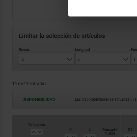
Limitar la selección de artículos
D
L
F
M5
18
11
de 11 entradas
M6
20
M8
22
DISPONIBILIDAD
Las disponibilidades se actualizan var
M10
28
M12
32
Referencia
D
L
Fuerza del
D1
M16
muelle