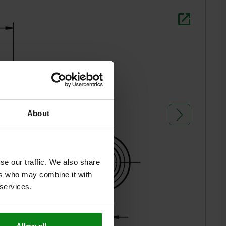
L2 = aprox
1) Tornill
About
se our traffic. We also share
ers who may combine it with
 services.