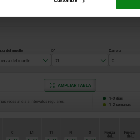
Customize
uerza del muelle
D1
C
estándar
2,4
2,3
AMPLIAR TABLA
reforzada
2,7
2,5
3,5
3
1-3 días
ias veces al día a intervalos regulares.
1-2 semanas
4
4
6
5
C
L1
T1
N
S
Fuerza
Fuerza
7,5
del
del
muelle
muelle