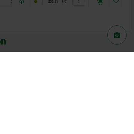
2
1,3
$23.41
on
03041-01
te,
Piezas de presión con resorte,
acero
hexágono interior y perno de presión
aplanado, acero, con seguro roscado