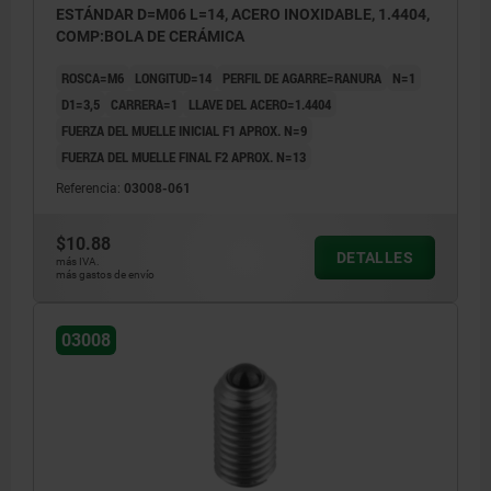
ESTÁNDAR D=M06 L=14, ACERO INOXIDABLE, 1.4404,
COMP:BOLA DE CERÁMICA
ROSCA=M6
LONGITUD=14
PERFIL DE AGARRE=RANURA
N=1
D1=3,5
CARRERA=1
LLAVE DEL ACERO=1.4404
FUERZA DEL MUELLE INICIAL F1 APROX. N=9
FUERZA DEL MUELLE FINAL F2 APROX. N=13
Referencia:
03008-061
$10.88
DETALLES
más IVA.
más gastos de envío
03008