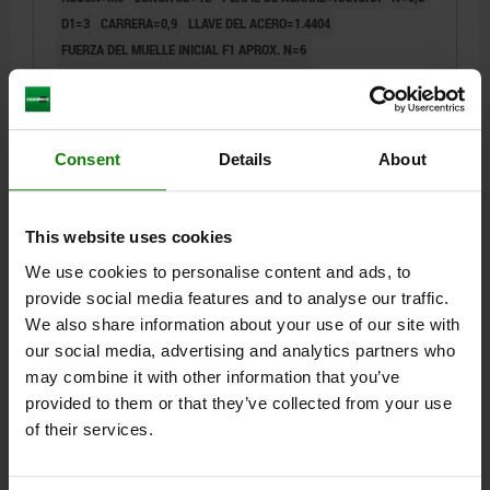
D1=3
CARRERA=0,9
LLAVE DEL ACERO=1.4404
FUERZA DEL MUELLE INICIAL F1 APROX. N=6
FUERZA DEL MUELLE FINAL F2 APROX. N=11
Referencia:
03008-051
Consent
Details
About
$10.88
DETALLES
más IVA.
más gastos de envío
This website uses cookies
03008
We use cookies to personalise content and ads, to
provide social media features and to analyse our traffic.
We also share information about your use of our site with
our social media, advertising and analytics partners who
may combine it with other information that you’ve
provided to them or that they’ve collected from your use
of their services.
PIEZA PRESIÓN CON RESORTE DEL MUELLE
ESTÁNDAR D=M06 L=14, ACERO INOXIDABLE, 1.4305,
COMP:BOLA DE CERÁMICA