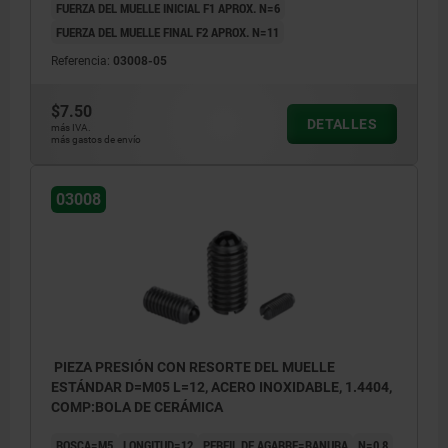
FUERZA DEL MUELLE INICIAL F1 APROX. N=6
FUERZA DEL MUELLE FINAL F2 APROX. N=11
Referencia:
03008-05
$7.50
DETALLES
más IVA.
más gastos de envío
03008
PIEZA PRESIÓN CON RESORTE DEL MUELLE
ESTÁNDAR D=M05 L=12, ACERO INOXIDABLE, 1.4404,
COMP:BOLA DE CERÁMICA
ROSCA=M5
LONGITUD=12
PERFIL DE AGARRE=RANURA
N=0,8