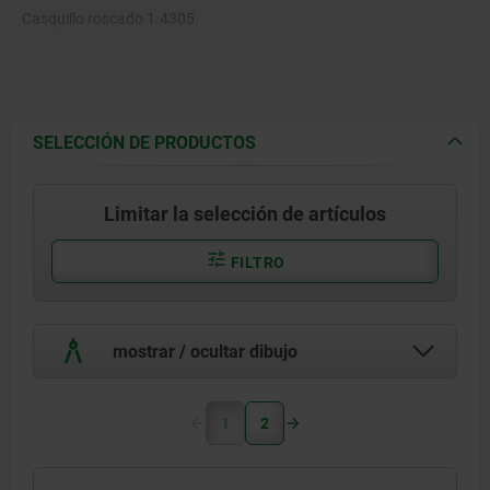
Casquillo roscado 1.4305.
Muelle de compresión 1.4310.
Bola de cerámica Si
N
3
4
SELECCIÓN DE PRODUCTOS
Limitar la selección de artículos
Versión de acero inoxidable A4:
FILTRO
Casquillo roscado 1.4404.
Muelle de compresión 1.4401.
mostrar / ocultar dibujo
Bola de cerámica Si
N
.
3
4
1
2