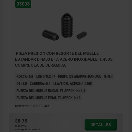
03008
PIEZA PRESIÓN CON RESORTE DEL MUELLE
ESTÁNDAR D=M03 L=7, ACERO INOXIDABLE, 1.4305,
COMP:BOLA DE CERÁMICA
ROSCA=M3
LONGITUD=7
PERFIL DE AGARRE=RANURA
N=0,4
D1=1,5
CARRERA=0,4
LLAVE DEL ACERO=1.4305
FUERZA DEL MUELLE INICIAL F1 APROX. N=1,5
FUERZA DEL MUELLE FINAL F2 APROX. N=3
Referencia:
03008-03
$8.78
DETALLES
más IVA.
más gastos de envío