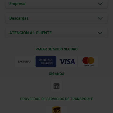
Empresa
Acerca de nosotros
Descargas
Novedades
Documents
ATENCIÓN AL CLIENTE
Contacto
Condiciones de entrega
PAGAR DE MODO SEGURO
Certificación
SÍGANOS
PROVEEDOR DE SERVICIOS DE TRANSPORTE