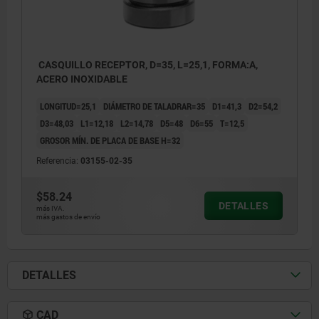
CASQUILLO RECEPTOR, D=35, L=25,1, FORMA:A,
ACERO INOXIDABLE
LONGITUD=25,1
DIÁMETRO DE TALADRAR=35
D1=41,3
D2=54,2
D3=48,03
L1=12,18
L2=14,78
D5=48
D6=55
T=12,5
GROSOR MÍN. DE PLACA DE BASE H=32
Referencia:
03155-02-35
$58.24
DETALLES
más IVA.
más gastos de envío
DETALLES
CAD