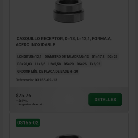
CASQUILLO RECEPTOR, D=13, L=12,1, FORMA:A,
ACERO INOXIDABLE
LONGITUD=12,1
DIÁMETRO DE TALADRAR=13
D1=17,3
D2=25
D3=20,03
L1=6,6
L2=5,58
D5=20
D6=26
T=6,92
GROSOR MÍN. DE PLACA DE BASE H=20
Referencia:
03155-02-13
$75.76
DETALLES
más IVA.
más gastos de envío
03155-02
1) Placa base