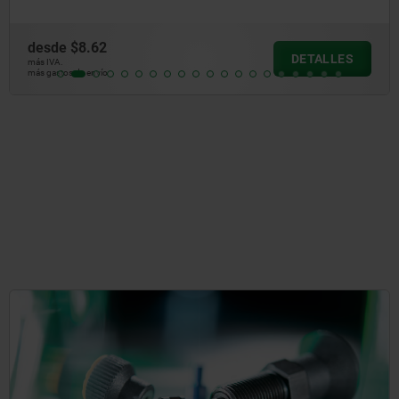
desde
$335.45
DETALLES
más IVA.
más gastos de envío