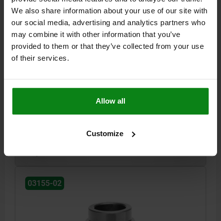
We also share information about your use of our site with
our social media, advertising and analytics partners who
may combine it with other information that you’ve
provided to them or that they’ve collected from your use
CASQUILLO RECEPTOR, D=30, L=21,8, FORMA:A,
of their services.
ACERO INOXIDABLE
LONGITUD=21,8
DIÁMETRO DE TALADRAR=30
D1=36,2
D2=48,2
D3=42,03
L1=10,63
L2=11,18
D5=42
D6=49
T=10,95
GROSOR MÍN. DE PLACA DE BASE H=30
Allow all
Referencia:
03155-02-30
Customize
$105.46
DETALLES
más IVA.
más gastos de envío
03155-02