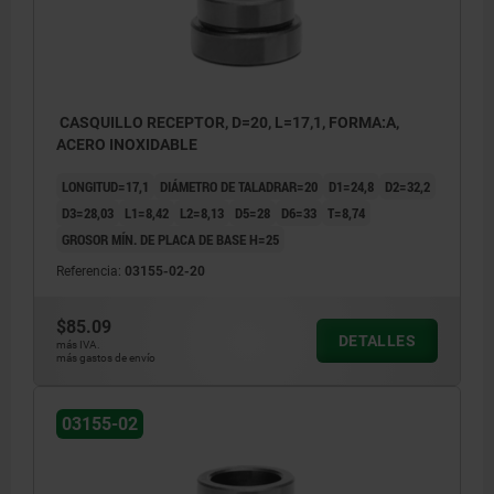
CASQUILLO RECEPTOR, D=20, L=17,1, FORMA:A,
ACERO INOXIDABLE
LONGITUD=17,1
DIÁMETRO DE TALADRAR=20
D1=24,8
D2=32,2
D3=28,03
L1=8,42
L2=8,13
D5=28
D6=33
T=8,74
GROSOR MÍN. DE PLACA DE BASE H=25
Referencia:
03155-02-20
$85.09
DETALLES
más IVA.
más gastos de envío
03155-02