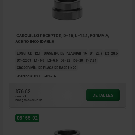
CASQUILLO RECEPTOR, D=16, L=12,1, FORMA:A,
ACERO INOXIDABLE
LONGITUD=12,1
DIÁMETRO DE TALADRAR=16
D1=20,7
D2=28,6
D3=22,03
L1=6,9
L2=6,6
D5=22
D6=29
T=7,24
GROSOR MÍN. DE PLACA DE BASE H=20
Referencia:
03155-02-16
$76.82
DETALLES
más IVA.
más gastos de envío
03155-02