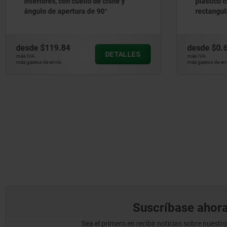
plástico con alojamiento
con asie
rectangular, color verde
desde
$0.67
desde
$1
DETALLES
más IVA.
más IVA.
más gastos de envío
más gastos de e
Suscríbase ahora
Sea el primero en recibir noticias sobre nuestr