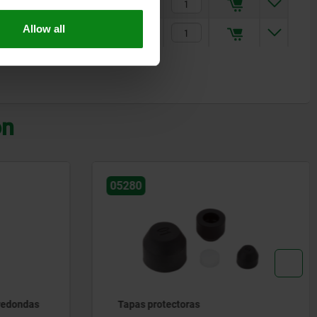
3
$4.86
Allow all
4
$6.40
on
05888
Piezas de presión de neopreno