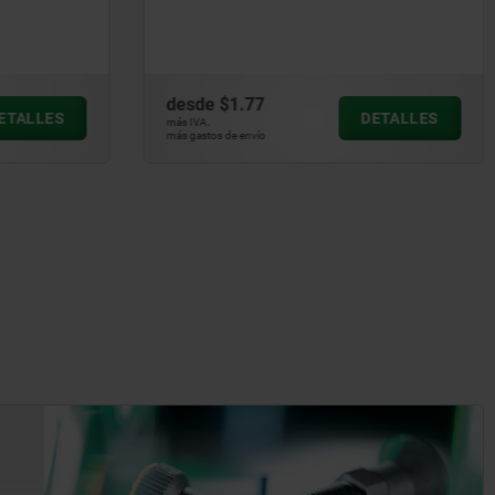
desde
$4.66
DETALLES
DETALLES
más IVA.
más gastos de envío