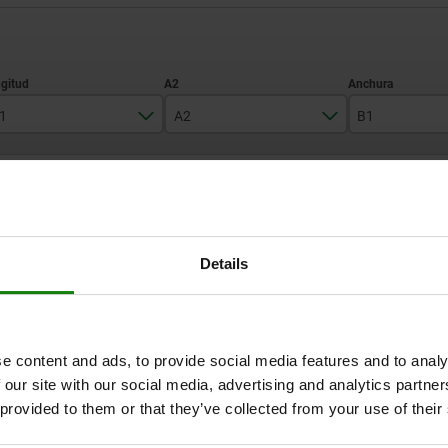
1
A2
B1
43
12,5
36,5
AMPLIAR TABLA
54
14,2
41,5
76
16
62
1-3 días
ias veces al día a intervalos regulares.
1-2 semanas
Details
A2
B1
B2
B3
D
e content and ads, to provide social media features and to analy
 our site with our social media, advertising and analytics partn
 provided to them or that they’ve collected from your use of their
12,5
36,5
13,5
29,5
5