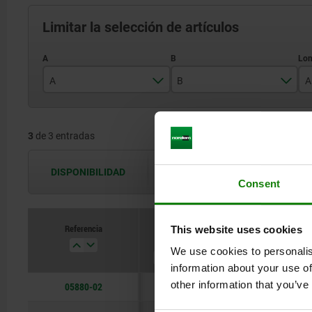
Limitar la selección de artículos
A
B
A
18
15
3
de 3 entradas
25,4
19
44
32
DISPONIBILIDAD
Las disponibilidades se actualizan var
Consent
Referencia
This website uses cookies
A
B
A1
We use cookies to personalis
information about your use of
other information that you’ve
05880-02
18
15
43