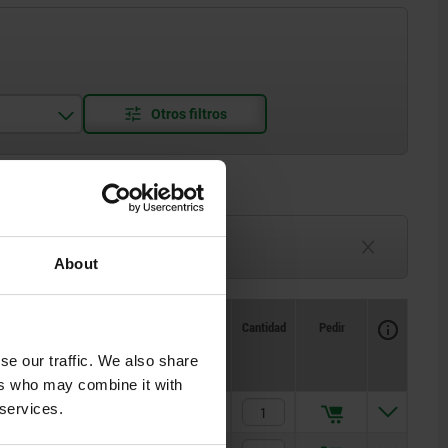
3-6 semanas
por determinar
About
Disponibilidad
CAD
Cantidad
Pedir
S
Precio
se our traffic. We also share
ers who may combine it with
 services.
2
$3.64