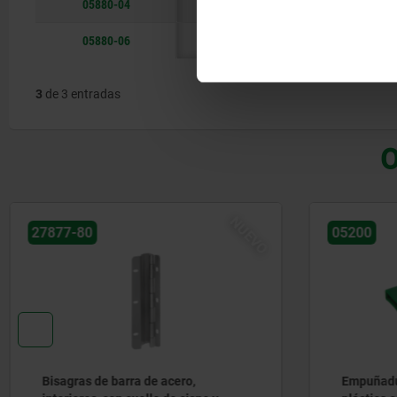
05880-04
25,4
19
54
05880-06
44
32
76
3
de 3 entradas
O
05200
05881
Empuñaduras rectangulares de
Empuñadu