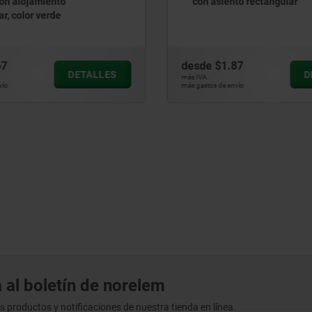
nto rectangular
.87
desde
$1.77
DETALLES
más IVA.
nvío
más gastos de envío
 al boletín de norelem
os productos y notificaciones de nuestra tienda en línea.