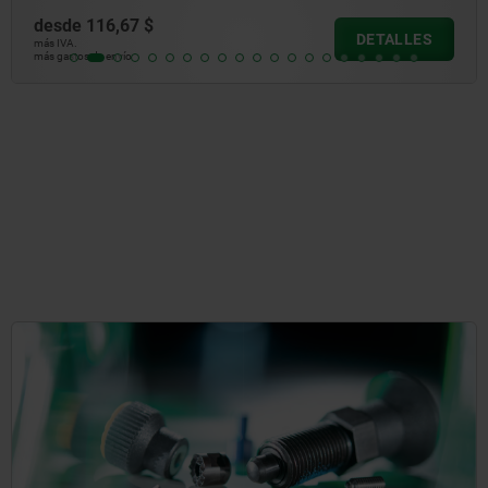
desde
5,21 $
DETALLES
más IVA.
más gastos de envío