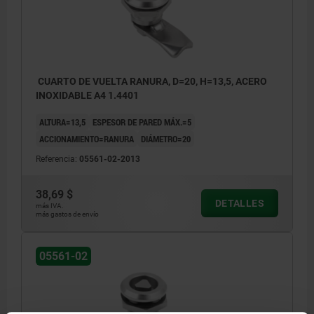
a) Cuadrado 6 mm
b) Ranura
c) Triángulo 6,5 mm
CUARTO DE VUELTA RANURA, D=20, H=13,5, ACERO
INOXIDABLE A4 1.4401
1) Junta tórica
ALTURA=13,5
ESPESOR DE PARED MÁX.=5
2) Junta plana
ACCIONAMIENTO=RANURA
DIÁMETRO=20
Referencia:
05561-02-2013
38,69 $
DETALLES
más IVA.
más gastos de envío
05561-02