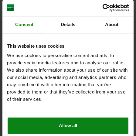
Consent
Details
About
CUARTO DE VUELTA TRIÁNGULO 6,5 MM, D=20,
H=13,5, ACERO INOXIDABLE A4 1.4401
ALTURA=13,5
ESPESOR DE PARED MÁX.=5
This website uses cookies
ACCIONAMIENTO=TRIÁNGULO 6,5 MM
DIÁMETRO=20
We use cookies to personalise content and ads, to
Referencia:
05561-02-8613
provide social media features and to analyse our traffic.
We also share information about your use of our site with
38,69 $
our social media, advertising and analytics partners who
DETALLES
más IVA.
más gastos de envío
may combine it with other information that you’ve
provided to them or that they’ve collected from your use
of their services.
DETALLES
CAD
Allow all