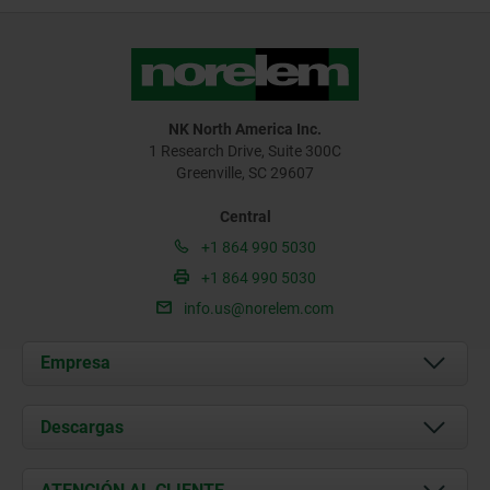
NK North America Inc.
1 Research Drive, Suite 300C
Greenville, SC 29607
Central
+1 864 990 5030
+1 864 990 5030
info.us@norelem.com
Empresa
Acerca de nosotros
Descargas
Novedades
Documents
Contacto