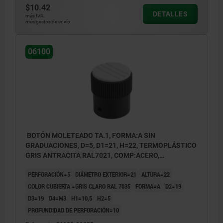
$10.42
DETALLES
más IVA.
más gastos de envío
06100
BOTÓN MOLETEADO TA.1, FORMA:A SIN
GRADUACIONES, D=5, D1=21, H=22, TERMOPLÁSTICO
GRIS ANTRACITA RAL7021, COMP:ACERO,
CUBIERTA:GRIS RAL7035
PERFORACIÓN=5
DIÁMETRO EXTERIOR=21
ALTURA=22
COLOR CUBIERTA =GRIS CLARO RAL 7035
FORMA=A
D2=19
D3=19
D4=M3
H1=10,5
H2=5
PROFUNDIDAD DE PERFORACIÓN=10