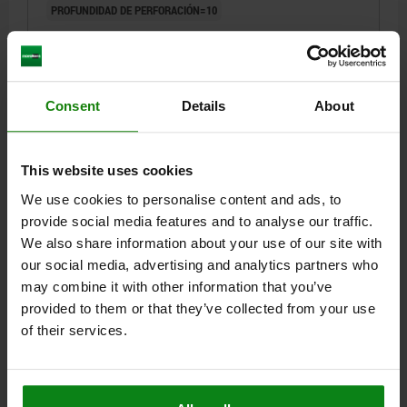
PROFUNDIDAD DE PERFORACIÓN=10
Referencia:
06100-11056
$10.42
DETALLES
más IVA.
Consent
Details
About
más gastos de envío
06100
This website uses cookies
We use cookies to personalise content and ads, to
provide social media features and to analyse our traffic.
We also share information about your use of our site with
our social media, advertising and analytics partners who
may combine it with other information that you’ve
provided to them or that they’ve collected from your use
BOTÓN MOLETEADO TA.1, FORMA:A SIN
of their services.
GRADUACIONES, D=5, D1=21, H=22, TERMOPLÁSTICO
GRIS ANTRACITA RAL7021, COMP:ACERO,
CUBIERTA:AMARILLO RAL1021
PERFORACIÓN=5
DIÁMETRO EXTERIOR=21
ALTURA=22
COLOR CUBIERTA =AMARILLO COLZA RAL 1021
FORMA=A
D2=19