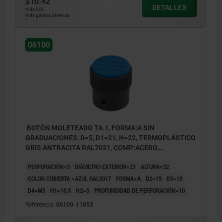
$10.42
DETALLES
más IVA.
más gastos de envío
06100
BOTÓN MOLETEADO TA.1, FORMA:A SIN
GRADUACIONES, D=5, D1=21, H=22, TERMOPLÁSTICO
GRIS ANTRACITA RAL7021, COMP:ACERO,
CUBIERTA:AZUL RAL5017
PERFORACIÓN=5
DIÁMETRO EXTERIOR=21
ALTURA=22
COLOR CUBIERTA =AZUL RAL5017
FORMA=A
D2=19
D3=19
D4=M3
H1=10,5
H2=5
PROFUNDIDAD DE PERFORACIÓN=10
Referencia:
06100-11053