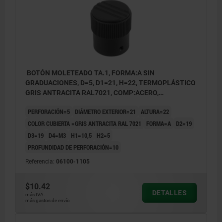
BOTÓN MOLETEADO TA.1, FORMA:A SIN
GRADUACIONES, D=5, D1=21, H=22, TERMOPLÁSTICO
GRIS ANTRACITA RAL7021, COMP:ACERO,
CUBIERTA:GRIS ATR. RAL7021
PERFORACIÓN=5
DIÁMETRO EXTERIOR=21
ALTURA=22
COLOR CUBIERTA =GRIS ANTRACITA RAL 7021
FORMA=A
D2=19
D3=19
D4=M3
H1=10,5
H2=5
PROFUNDIDAD DE PERFORACIÓN=10
Referencia:
06100-1105
Forma A: sin graduaciones
Forma A
$10.42
DETALLES
Forma C: con graduaciones estándar
Forma C
más IVA.
más gastos de envío
1) Tornillo prisionero para fijación (en forma C entre los
1) Torni