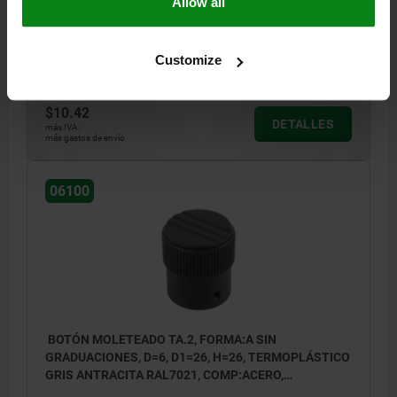
Allow all
D3=19
D4=M3
H1=10,5
H2=5
PROFUNDIDAD DE PERFORACIÓN=10
Customize
Referencia:
06100-11057
$10.42
DETALLES
más IVA.
más gastos de envío
06100
BOTÓN MOLETEADO TA.2, FORMA:A SIN
GRADUACIONES, D=6, D1=26, H=26, TERMOPLÁSTICO
GRIS ANTRACITA RAL7021, COMP:ACERO,
CUBIERTA:GRIS ATR. RAL7021