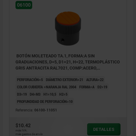
números 5 y 6)
números
06100
BOTÓN MOLETEADO TA.1, FORMA:A SIN
GRADUACIONES, D=5, D1=21, H=22, TERMOPLÁSTICO
GRIS ANTRACITA RAL7021, COMP:ACERO,
CUBIERTA:NARANJA RAL 2004
PERFORACIÓN=5
DIÁMETRO EXTERIOR=21
ALTURA=22
COLOR CUBIERTA =NARANJA RAL 2004
FORMA=A
D2=19
D3=19
D4=M3
H1=10,5
H2=5
PROFUNDIDAD DE PERFORACIÓN=10
Referencia:
06100-11051
$10.42
DETALLES
más IVA.
más gastos de envío