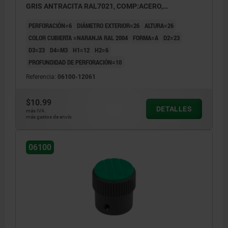
GRIS ANTRACITA RAL7021, COMP:ACERO,
CUBIERTA:NARANJA RAL 2004
PERFORACIÓN=6
DIÁMETRO EXTERIOR=26
ALTURA=26
COLOR CUBIERTA =NARANJA RAL 2004
FORMA=A
D2=23
D3=23
D4=M3
H1=12
H2=6
PROFUNDIDAD DE PERFORACIÓN=10
Referencia:
06100-12061
$10.99
DETALLES
más IVA.
más gastos de envío
06100