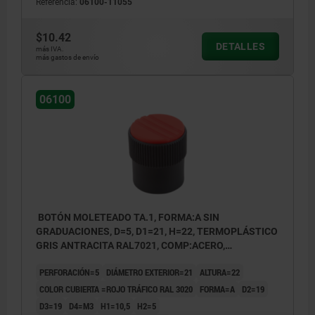
Referencia:
06100-11055
$10.42
DETALLES
más IVA.
más gastos de envío
06100
BOTÓN MOLETEADO TA.1, FORMA:A SIN
GRADUACIONES, D=5, D1=21, H=22, TERMOPLÁSTICO
GRIS ANTRACITA RAL7021, COMP:ACERO,
CUBIERTA:ROJO RAL3020
PERFORACIÓN=5
DIÁMETRO EXTERIOR=21
ALTURA=22
COLOR CUBIERTA =ROJO TRÁFICO RAL 3020
FORMA=A
D2=19
D3=19
D4=M3
H1=10,5
H2=5