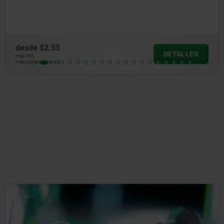
6303
desde
$2.73
DETALLES
más IVA.
más gastos de envío