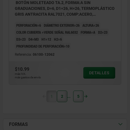
BOTÓN MOLETEADO TA.2, FORMA:A SIN
GRADUACIONES, D=6, D1=26, H=26, TERMOPLÁSTICO
GRIS ANTRACITA RAL7021, COMP:ACERO,
CUBIERTA:VERDE RAL6032
PERFORACIÓN=6
DIÁMETRO EXTERIOR=26
ALTURA=26
COLOR CUBIERTA =VERDE SEÑAL RAL6032
FORMA=A
D2=23
D3=23
D4=M3
H1=12
H2=6
PROFUNDIDAD DE PERFORACIÓN=10
Referencia:
06100-12062
$10.99
DETALLES
más IVA.
más gastos de envío
1
2
5
FORMAS