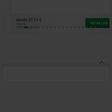
desde
27,31 $
DETALLES
más IVA.
más gastos de envío