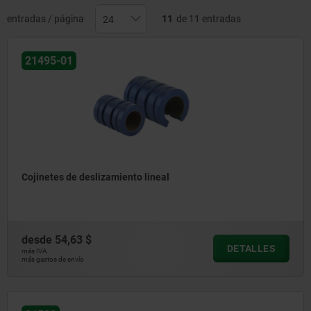
deslizamiento lineal son casquillos de deslizamiento lineal con
un revestimiento especial.
entradas / página
11
de 11 entradas
21495-01
Cojinetes de deslizamiento lineal
desde
54,63 $
DETALLES
más IVA.
más gastos de envío