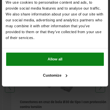
más gastos de envío
We use cookies to personalise content and ads, to
provide social media features and to analyse our traffic.
We also share information about your use of our site with
entradas / página
11
de 11 entradas
our social media, advertising and analytics partners who
may combine it with other information that you’ve
Otros clientes también
provided to them or that they’ve collected from your use
of their services.
compraron
Allow all
10901-32
Customize
Conectores en cruz de bola Ø30 de tipo I con protección
contra torsión