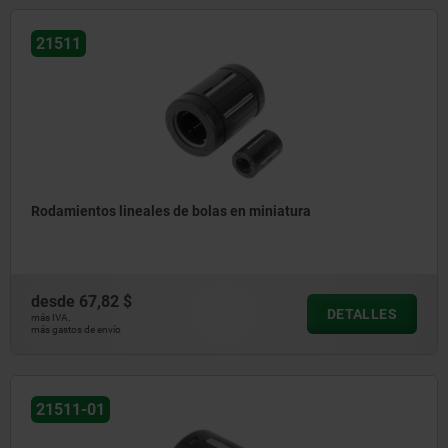
21511
Rodamientos lineales de bolas en miniatura
desde
67,82 $
DETALLES
más IVA.
más gastos de envío
21511-01