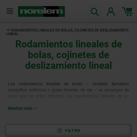
RODAMIENTOS LINEALES DE BOLAS, COJINETES DE DESLIZAMIENTO
LINEAL
Rodamientos lineales de
bolas, cojinetes de
deslizamiento lineal
Los rodamientos lineales de bolas – también llamados
casquillos esféricos o guías lineales de eje – se encargan de
guiar por un árbol cilíndrico los movimientos lineales de un
elemento de la máquina con la menor fricción posible. Por eso, a
diferencia de los rodamientos de bolas convencionales, también
Mostrar más
tienen una dirección axial de bolas circulantes. Los cojinetes de
deslizamiento lineal se diferencian de los rodamientos lineales
de bolas por la técnica utilizada durante el proceso de
FILTRO
deslizamiento y por la clase de cojinete. Los cojinetes de