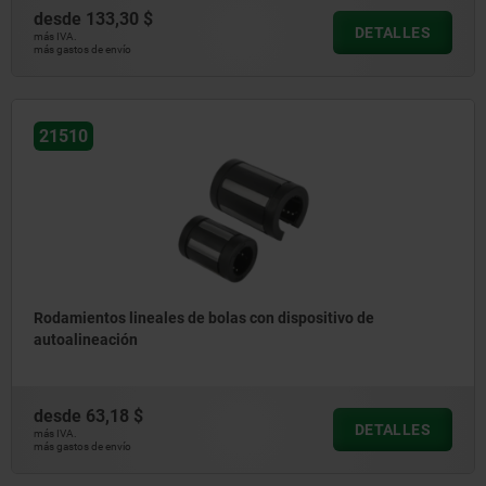
desde
133,30 $
DETALLES
más IVA.
más gastos de envío
21510
Rodamientos lineales de bolas con dispositivo de
autoalineación
desde
63,18 $
DETALLES
más IVA.
más gastos de envío