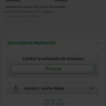
MATERIAL
VERSIÓN
Carcasa de tamaño (D), acero de
Cincado.
corte fácil torneado 6-12; a partir
del tamaño (D), acero para
temple y revenido forjado 17.
Bola articulada de acero del
apoyo de cilindros endurecido,
pulido y con cromado duro.
Semicojinete de acero del apoyo
SELECCIÓN DE PRODUCTOS
de cilindros con tejido de PTFE
pegado.
Limitar la selección de artículos
FILTRO
mostrar / ocultar dibujo
1
2