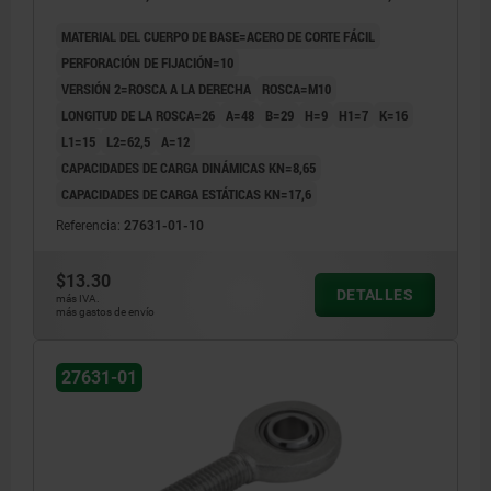
COMP:ACERO APOYO CILIN.
MATERIAL DEL CUERPO DE BASE=ACERO DE CORTE FÁCIL
PERFORACIÓN DE FIJACIÓN=10
VERSIÓN 2=ROSCA A LA DERECHA
ROSCA=M10
LONGITUD DE LA ROSCA=26
A=48
B=29
H=9
H1=7
K=16
L1=15
L2=62,5
Α=12
CAPACIDADES DE CARGA DINÁMICAS KN=8,65
CAPACIDADES DE CARGA ESTÁTICAS KN=17,6
Referencia:
27631-01-10
$13.30
DETALLES
más IVA.
más gastos de envío
27631-01