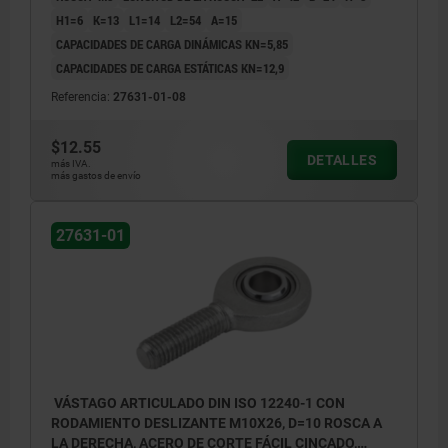
H1=6
K=13
L1=14
L2=54
Α=15
CAPACIDADES DE CARGA DINÁMICAS KN=5,85
CAPACIDADES DE CARGA ESTÁTICAS KN=12,9
Referencia:
27631-01-08
$12.55
DETALLES
más IVA.
más gastos de envío
27631-01
VÁSTAGO ARTICULADO DIN ISO 12240-1 CON
RODAMIENTO DESLIZANTE M10X26, D=10 ROSCA A
LA DERECHA, ACERO DE CORTE FÁCIL CINCADO,