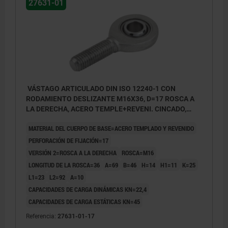
27631-01
VÁSTAGO ARTICULADO DIN ISO 12240-1 CON
RODAMIENTO DESLIZANTE M16X36, D=17 ROSCA A
LA DERECHA, ACERO TEMPLE+REVENI. CINCADO,
COMP:ACERO APOYO CILIN.
MATERIAL DEL CUERPO DE BASE=ACERO TEMPLADO Y REVENIDO
PERFORACIÓN DE FIJACIÓN=17
VERSIÓN 2=ROSCA A LA DERECHA
ROSCA=M16
LONGITUD DE LA ROSCA=36
A=69
B=46
H=14
H1=11
K=25
L1=23
L2=92
Α=10
CAPACIDADES DE CARGA DINÁMICAS KN=22,4
CAPACIDADES DE CARGA ESTÁTICAS KN=45
Referencia:
27631-01-17