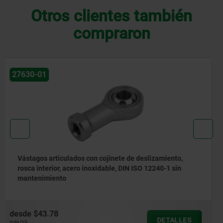
Otros clientes también
compraron
27628
Vástagos articulados con rodamiento deslizante y
rosca interior, DIN ISO 12240-4
desde
$23.87
DETALLES
más IVA.