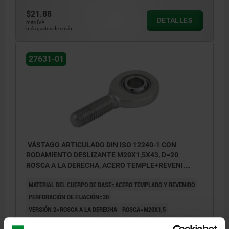
$21.88
DETALLES
más IVA.
más gastos de envío
27631-01
VÁSTAGO ARTICULADO DIN ISO 12240-1 CON
RODAMIENTO DESLIZANTE M20X1,5X43, D=20
ROSCA A LA DERECHA, ACERO TEMPLE+REVENI.
CINCADO, COMP:ACERO APOYO CILIN.
MATERIAL DEL CUERPO DE BASE=ACERO TEMPLADO Y REVENIDO
PERFORACIÓN DE FIJACIÓN=20
VERSIÓN 2=ROSCA A LA DERECHA
ROSCA=M20X1,5
LONGITUD DE LA ROSCA=43
A=78
B=53
H=16
H1=13
K=29