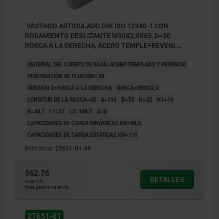
VÁSTAGO ARTICULADO DIN ISO 12240-1 CON
RODAMIENTO DESLIZANTE M30X2,0X65, D=30
ROSCA A LA DERECHA, ACERO TEMPLE+REVENI.
CINCADO, COMP:ACERO APOYO CILIN.
MATERIAL DEL CUERPO DE BASE=ACERO TEMPLADO Y REVENIDO
PERFORACIÓN DE FIJACIÓN=30
VERSIÓN 2=ROSCA A LA DERECHA
ROSCA=M30X2,0
LONGITUD DE LA ROSCA=65
A=110
B=73
H=22
H1=19
K=40,7
L1=37
L2=146,5
Α=6
CAPACIDADES DE CARGA DINÁMICAS KN=66,5
CAPACIDADES DE CARGA ESTÁTICAS KN=110
Referencia:
27631-01-30
$62.76
DETALLES
más IVA.
más gastos de envío
27631-01