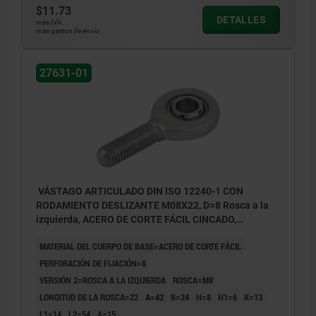
$11.73
DETALLES
más IVA.
más gastos de envío
27631-01
VÁSTAGO ARTICULADO DIN ISO 12240-1 CON
RODAMIENTO DESLIZANTE M08X22, D=8 Rosca a la
izquierda, ACERO DE CORTE FÁCIL CINCADO,
COMP:ACERO APOYO CILIN.
MATERIAL DEL CUERPO DE BASE=ACERO DE CORTE FÁCIL
PERFORACIÓN DE FIJACIÓN=8
VERSIÓN 2=ROSCA A LA IZQUIERDA
ROSCA=M8
LONGITUD DE LA ROSCA=22
A=42
B=24
H=8
H1=6
K=13
L1=14
L2=54
Α=15