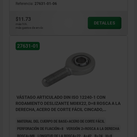
Referencia:
27631-01-06
$11.73
DETALLES
más IVA.
más gastos de envío
27631-01
VÁSTAGO ARTICULADO DIN ISO 12240-1 CON
RODAMIENTO DESLIZANTE M08X22, D=8 ROSCA A LA
DERECHA, ACERO DE CORTE FÁCIL CINCADO,
COMP:ACERO APOYO CILIN.
MATERIAL DEL CUERPO DE BASE=ACERO DE CORTE FÁCIL
PERFORACIÓN DE FIJACIÓN=8
VERSIÓN 2=ROSCA A LA DERECHA
ROSCA=M8
LONGITUD DE LA ROSCA=22
A=42
B=24
H=8