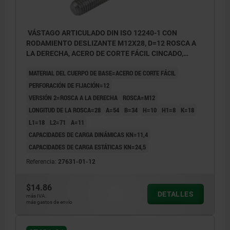
VÁSTAGO ARTICULADO DIN ISO 12240-1 CON
RODAMIENTO DESLIZANTE M12X28, D=12 ROSCA A
LA DERECHA, ACERO DE CORTE FÁCIL CINCADO,
COMP:ACERO APOYO CILIN.
MATERIAL DEL CUERPO DE BASE=ACERO DE CORTE FÁCIL
PERFORACIÓN DE FIJACIÓN=12
VERSIÓN 2=ROSCA A LA DERECHA
ROSCA=M12
LONGITUD DE LA ROSCA=28
A=54
B=34
H=10
H1=8
K=18
L1=18
L2=71
Α=11
CAPACIDADES DE CARGA DINÁMICAS KN=11,4
CAPACIDADES DE CARGA ESTÁTICAS KN=24,5
Referencia:
27631-01-12
$14.86
DETALLES
más IVA.
más gastos de envío