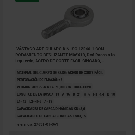
VÁSTAGO ARTICULADO DIN ISO 12240-1 CON
RODAMIENTO DESLIZANTE M06X18, D=6 Rosca a la
izquierda, ACERO DE CORTE FÁCIL CINCADO,
COMP:ACERO APOYO CILIN.
MATERIAL DEL CUERPO DE BASE=ACERO DE CORTE FÁCIL
PERFORACIÓN DE FIJACIÓN=6
VERSIÓN 2=ROSCA A LA IZQUIERDA
ROSCA=M6
LONGITUD DE LA ROSCA=18
A=36
B=21
H=6
H1=4,4
K=10
L1=12
L2=46,5
Α=13
CAPACIDADES DE CARGA DINÁMICAS KN=3,6
CAPACIDADES DE CARGA ESTÁTICAS KN=8,15
Referencia:
27631-01-061