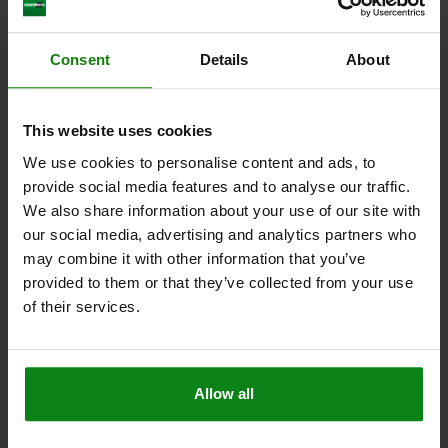
L1=27
L2=104,5
Α=9
CAPACIDADES DE CARGA DINÁMICAS KN=31,5
CAPACIDADES DE CARGA ESTÁTICAS KN=60
Consent
Details
About
Referencia:
27631-01-20
This website uses cookies
$34.41
DETALLES
más IVA.
We use cookies to personalise content and ads, to
más gastos de envío
provide social media features and to analyse our traffic.
We also share information about your use of our site with
27631-01
our social media, advertising and analytics partners who
may combine it with other information that you’ve
provided to them or that they’ve collected from your use
of their services.
VÁSTAGO ARTICULADO DIN ISO 12240-1 CON
Allow all
RODAMIENTO DESLIZANTE M24X2,0X53, D=25
ROSCA A LA DERECHA, ACERO TEMPLE+REVENI.