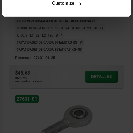
CINCADO, COMP:ACERO APOYO CILIN.
Customize
MATERIAL DEL CUERPO DE BASE=ACERO TEMPLADO Y REVENIDO
PERFORACIÓN DE FIJACIÓN=25
VERSIÓN 2=ROSCA A LA DERECHA
ROSCA=M24X2,0
LONGITUD DE LA ROSCA=53
A=94
B=64
H=20
H1=17
K=35,5
L1=32
L2=126
Α=7
CAPACIDADES DE CARGA DINÁMICAS KN=51
CAPACIDADES DE CARGA ESTÁTICAS KN=83
Referencia:
27631-01-25
$45.68
DETALLES
más IVA.
más gastos de envío
27631-01