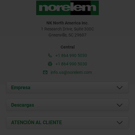
NK North America Inc.
1 Research Drive, Suite 300C
Greenville, SC 29607
Central
+1 864 990 5030
+1 864 990 5030
info.us@norelem.com
Empresa
Acerca de nosotros
Descargas
Novedades
Documents
ATENCIÓN AL CLIENTE
Contacto