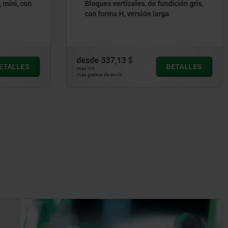
ición gris,
Escuadras de sujeción, unilateral,
estrechas, de fundición gris, con
perforaciones de retícula
desde
1.242,02 $
ETALLES
DETALLES
más IVA.
más gastos de envío