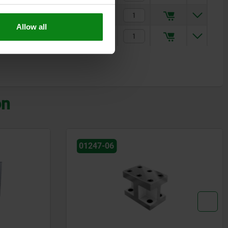
932,22 $
Allow all
1.253,77 $
on
01245