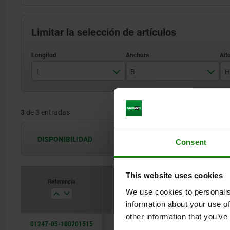
Limitar la selección de artículos
L
B
H
200
150
3
de 3 entradas
250
200
300
DISPONIBILIDAD
Las disponibilidades se actualizan var
Consent
This website uses cookies
Referencia
L
We use cookies to personalis
information about your use of
other information that you’ve
01247-05-100201515
200