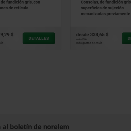
de fundición gris, mini, con
Bloques verticales, de fund
es de sujeción
con forma H, versión larga
das previamente
,65 $
desde
337,13 $
DETALLES
D
más IVA.
vío
más gastos de envío
 al boletín de norelem