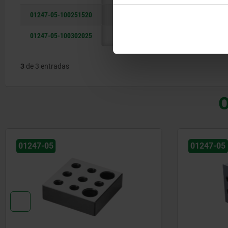
01247-05-100251520
250
01247-05-100302025
300
3
de 3 entradas
O
01247-05
01247-05