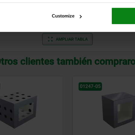
150
200
Customize
200
250
AMPLIAR TABLA
tros clientes también comprar
01247-06