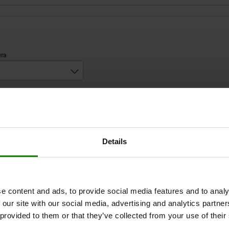
150
AMPLIAR TABLA
200
250
1-3 días
ias veces al día a intervalos regulares.
Details
1-2 semanas
B
H
e content and ads, to provide social media features and to analy
 our site with our social media, advertising and analytics partn
 provided to them or that they’ve collected from your use of their
150
150