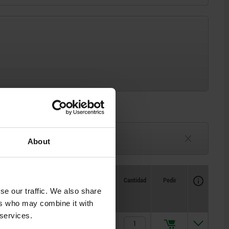
3-6 semanas
About
por determinar
Disponibilidad
CAD
Cantidad
Pedir
Precio
se our traffic. We also share
ers who may combine it with
 services.
676,37 $