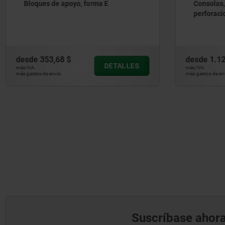
Consolas, de fundición gris, con
Consolas, 
perforaciones de retícula
superfici
mecaniza
desde
1.129,29 $
desde
338
DETALLES
más IVA.
más IVA.
más gastos de envío
más gastos de en
Suscríbase ahora