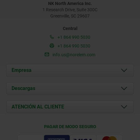
NK North America Inc.
1 Research Drive, Suite 300C
Greenville, SC 29607
Central
+1 864 990 5030
+1 864 990 5030
info.us@norelem.com
Empresa
Acerca de nosotros
Descargas
Novedades
Documents
ATENCIÓN AL CLIENTE
Contacto
Condiciones de entrega
PAGAR DE MODO SEGURO
Certificación