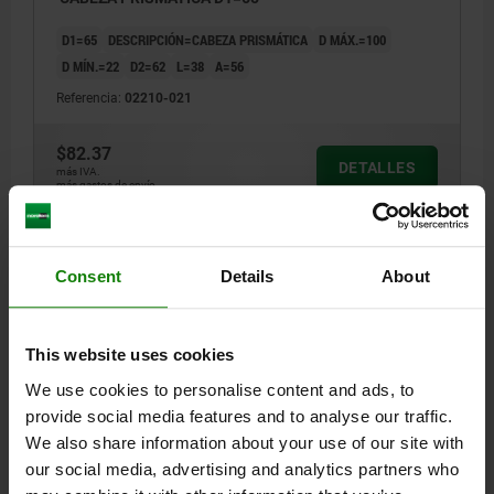
D1=65
DESCRIPCIÓN=CABEZA PRISMÁTICA
D MÁX.=100
D MÍN.=22
D2=62
L=38
A=56
Referencia:
02210-021
$82.37
DETALLES
más IVA.
más gastos de envío
DETALLES
Consent
Details
About
CAD
This website uses cookies
We use cookies to personalise content and ads, to
DESCARGAS
provide social media features and to analyse our traffic.
We also share information about your use of our site with
Otros clientes también
our social media, advertising and analytics partners who