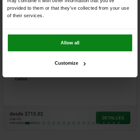
compraron
may combine it with other information that you’ve
provided to them or that they’ve collected from your use
of their services.
02037
Allow all
Customize
Tornil
15.02
desde
$
DETALLES
más IVA.
envío
más gastos d