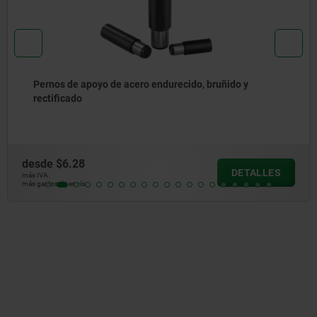
Topes ajustables, acero inoxidable con resorte y sensor
de estado
desde
$242.25
DETALLES
más IVA.
más gastos de envío