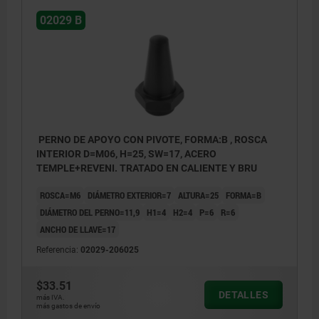
02029 B
PERNO DE APOYO CON PIVOTE, FORMA:B , ROSCA
INTERIOR D=M06, H=25, SW=17, ACERO
TEMPLE+REVENI. TRATADO EN CALIENTE Y BRU
ROSCA=M6
DIÁMETRO EXTERIOR=7
ALTURA=25
FORMA=B
DIÁMETRO DEL PERNO=11,9
H1=4
H2=4
P=6
R=6
ANCHO DE LLAVE=17
Referencia:
02029-206025
$33.51
DETALLES
más IVA.
más gastos de envío