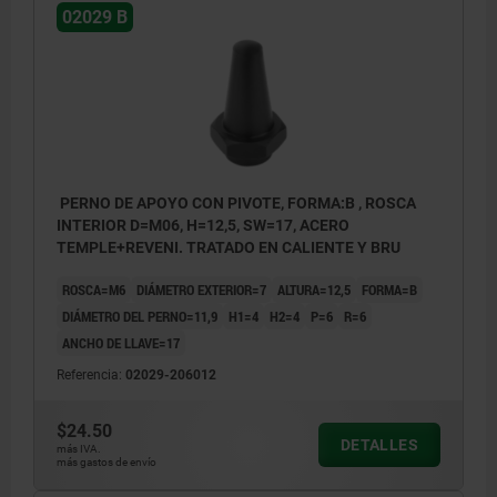
02029 B
PERNO DE APOYO CON PIVOTE, FORMA:B , ROSCA
INTERIOR D=M06, H=12,5, SW=17, ACERO
TEMPLE+REVENI. TRATADO EN CALIENTE Y BRU
ROSCA=M6
DIÁMETRO EXTERIOR=7
ALTURA=12,5
FORMA=B
DIÁMETRO DEL PERNO=11,9
H1=4
H2=4
P=6
R=6
ANCHO DE LLAVE=17
Referencia:
02029-206012
$24.50
DETALLES
más IVA.
más gastos de envío