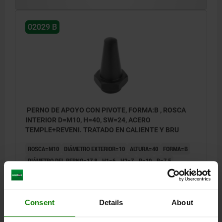
02029 B
PERNO DE APOYO CON PIVOTE, FORMA:B , ROSCA
INTERIOR D=M10, H=40, SW=24, ACERO
TEMPLE+REVENI. TRATADO EN CALIENTE Y BRU
ROSCA=M10
DIÁMETRO EXTERIOR=10
ALTURA=40
FORMA=B
DIÁMETRO DEL PERNO=17,8
H1=6
H2=7
P=10
R=7,5
ANCHO DE LLAVE=24
Referencia:
02029-210040
Consent
Details
About
$35.31
DETALLES
más IVA.