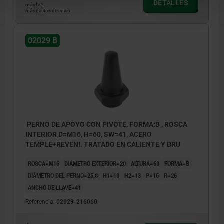
DETALLES
más IVA.
más gastos de envío
02029 B
PERNO DE APOYO CON PIVOTE, FORMA:B , ROSCA
INTERIOR D=M16, H=60, SW=41, ACERO
TEMPLE+REVENI. TRATADO EN CALIENTE Y BRU
ROSCA=M16
DIÁMETRO EXTERIOR=20
ALTURA=60
FORMA=B
DIÁMETRO DEL PERNO=25,8
H1=10
H2=13
P=16
R=26
ANCHO DE LLAVE=41
Referencia:
02029-216060