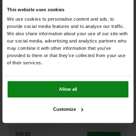
más gastos de envío
This website uses cookies
We use cookies to personalise content and ads, to
02029 B
provide social media features and to analyse our traffic.
We also share information about your use of our site with
our social media, advertising and analytics partners who
may combine it with other information that you’ve
provided to them or that they’ve collected from your use
of their services.
PERNO DE APOYO CON PIVOTE, FORMA:B , ROSCA
INTERIOR D=M16, H=30, SW=41, ACERO
TEMPLE+REVENI. TRATADO EN CALIENTE Y BRU
Allow all
ROSCA=M16
DIÁMETRO EXTERIOR=20
ALTURA=30
FORMA=B
DIÁMETRO DEL PERNO=25,8
H1=10
H2=13
P=16
R=26
Customize
ANCHO DE LLAVE=41
Referencia:
02029-216030
$45.82