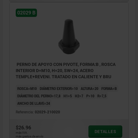
02029 B
PERNO DE APOYO CON PIVOTE, FORMA:B , ROSCA
INTERIOR D=M10, H=20, SW=24, ACERO
TEMPLE+REVENI. TRATADO EN CALIENTE Y BRU
ROSCA=M10
DIÁMETRO EXTERIOR=10
ALTURA=20
FORMA=B
DIÁMETRO DEL PERNO=17,8
H1=5
H2=7
P=10
R=7,5
ANCHO DE LLAVE=24
Referencia:
02029-210020
$26.96
DETALLES
más IVA.
más gastos de envío