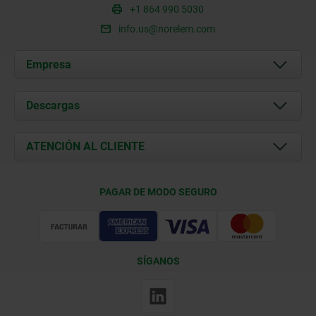
+1 864 990 5030
info.us@norelem.com
Empresa
Acerca de nosotros
Descargas
Novedades
Documents
ATENCIÓN AL CLIENTE
Contacto
Condiciones de entrega
PAGAR DE MODO SEGURO
Certificación
SÍGANOS