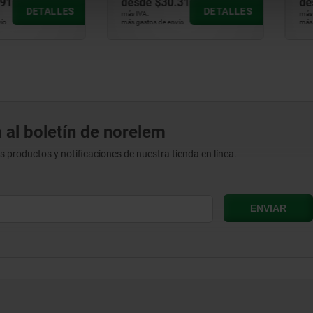
.91
desde
$30.31
de
DETALLES
DETALLES
más IVA.
más 
ío
más gastos de envío
más 
 al boletín de norelem
os productos y notificaciones de nuestra tienda en línea.