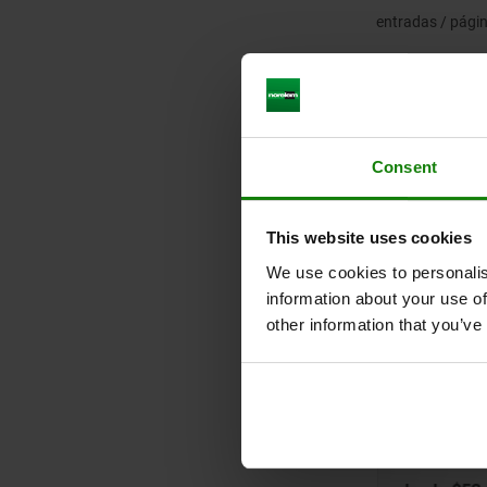
cincado y pasivado
entradas / pági
Consent
06400
06391
This website uses cookies
We use cookies to personalis
information about your use of
other information that you’ve
Palancas de sujeción
Palancas 
plana con rosca
plana de 
exterior
inoxidabl
interior