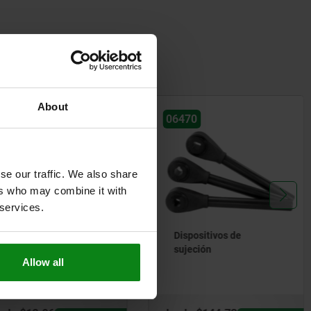
ién compraron
About
6420
06470
se our traffic. We also share
ers who may combine it with
 services.
Empuñaduras esféricas
Dispositivos de
DIN 6337
sujeción
Allow all