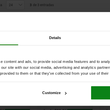
na
3
de 3 entradas
Otros clientes tamb
Details
06382
0
e content and ads, to provide social media features and to analy
 our site with our social media, advertising and analytics partn
 provided to them or that they’ve collected from your use of their
de sujeción
Palancas de sujeción
acero
de seguridad con rosca
Customize
e con rosca
interior