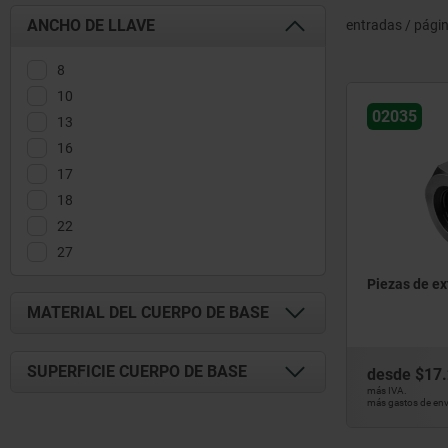
ANCHO DE LLAVE
entradas / pági
8
10
02035
13
16
17
18
22
27
Piezas de ex
MATERIAL DEL CUERPO DE BASE
acero de corte fácil
SUPERFICIE CUERPO DE BASE
desde
$17
acero inoxidable
más IVA.
más gastos de env
acero templado y revenido
acabado natural
bruñido