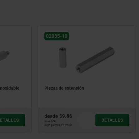
02035-10
inoxidable
Piezas de extensión
desde
$9.86
ETALLES
DETALLES
más IVA.
más gastos de envío