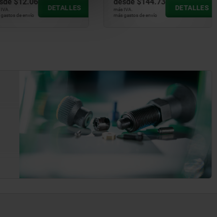
sde
$12.06
desde
$144.73
DETALLES
DETALLES
IVA.
más IVA.
gastos de envío
más gastos de envío