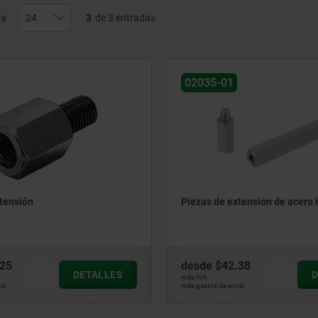
na
3
de 3 entradas
02035-01
tensión
Piezas de extensión de acero 
.25
desde
$42.38
DETALLES
D
más IVA.
ío
más gastos de envío