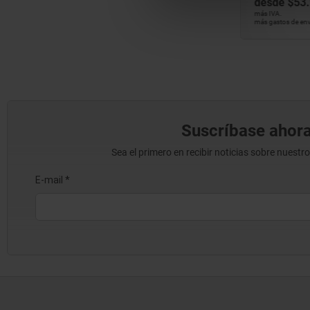
desde
$28.61
desde
$53
DETALLES
más IVA.
más IVA.
más gastos de envío
más gastos de env
Suscríbase ahora
Sea el primero en recibir noticias sobre nuestr