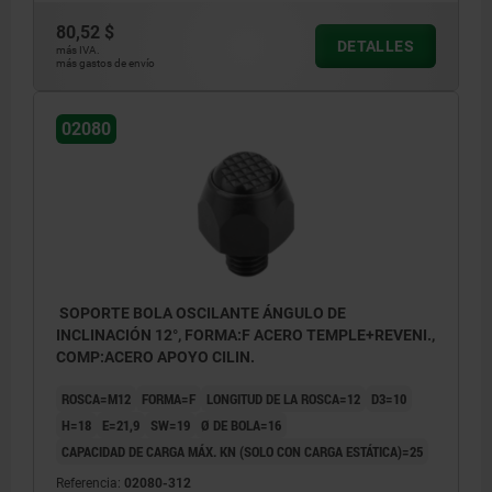
80,52 $
DETALLES
más IVA.
más gastos de envío
02080
SOPORTE BOLA OSCILANTE ÁNGULO DE
INCLINACIÓN 12°, FORMA:F ACERO TEMPLE+REVENI.,
COMP:ACERO APOYO CILIN.
ROSCA=M12
FORMA=F
LONGITUD DE LA ROSCA=12
D3=10
H=18
E=21,9
SW=19
Ø DE BOLA=16
CAPACIDAD DE CARGA MÁX. KN (SOLO CON CARGA ESTÁTICA)=25
Referencia:
02080-312