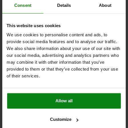
DETALLES
más IVA.
Consent
Details
About
más gastos de envío
02080
This website uses cookies
We use cookies to personalise content and ads, to
provide social media features and to analyse our traffic.
We also share information about your use of our site with
our social media, advertising and analytics partners who
may combine it with other information that you’ve
provided to them or that they’ve collected from your use
SOPORTE BOLA OSCILANTE ÁNGULO DE
of their services.
INCLINACIÓN 12°, FORMA:F ACERO TEMPLE+REVENI.,
COMP:ACERO APOYO CILIN.
ROSCA=M6
FORMA=F
LONGITUD DE LA ROSCA=7
D3=6,7
H=13
E=14,5
SW=13
Ø DE BOLA=10
Allow all
CAPACIDAD DE CARGA MÁX. KN (SOLO CON CARGA ESTÁTICA)=10
Referencia:
02080-306
Customize