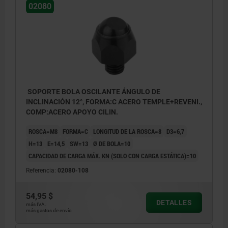
02080
Forma F: con rosca exterior, bola aplanada,
con acanaladura
SOPORTE BOLA OSCILANTE ÁNGULO DE
INCLINACIÓN 12°, FORMA:C ACERO TEMPLE+REVENI.,
COMP:ACERO APOYO CILIN.
ROSCA=M8
FORMA=C
LONGITUD DE LA ROSCA=8
D3=6,7
H=13
E=14,5
SW=13
Ø DE BOLA=10
CAPACIDAD DE CARGA MÁX. KN (SOLO CON CARGA ESTÁTICA)=10
Referencia:
02080-108
54,95 $
DETALLES
más IVA.
más gastos de envío