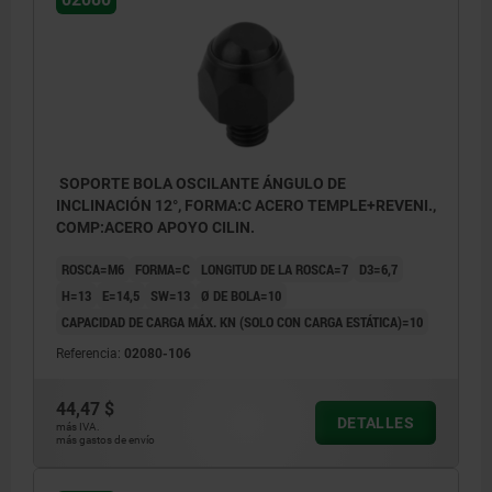
SOPORTE BOLA OSCILANTE ÁNGULO DE
INCLINACIÓN 12°, FORMA:C ACERO TEMPLE+REVENI.,
COMP:ACERO APOYO CILIN.
ROSCA=M6
FORMA=C
LONGITUD DE LA ROSCA=7
D3=6,7
H=13
E=14,5
SW=13
Ø DE BOLA=10
CAPACIDAD DE CARGA MÁX. KN (SOLO CON CARGA ESTÁTICA)=10
Referencia:
02080-106
44,47 $
DETALLES
más IVA.
Forma C: con rosca exterior, bola aplanada,
más gastos de envío
plana