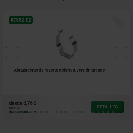
NUEVO
07852
e abiertas, versión grande
Abrazaderas de reso
desde
0,90 $
DETALLES
más IVA.
más gastos de envío