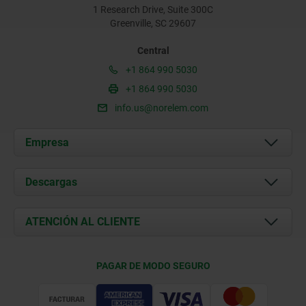
1 Research Drive, Suite 300C
Greenville, SC 29607
Central
+1 864 990 5030
+1 864 990 5030
info.us@norelem.com
Empresa
Acerca de nosotros
Descargas
Novedades
Documents
ATENCIÓN AL CLIENTE
Contacto
Condiciones de entrega
PAGAR DE MODO SEGURO
Certificación