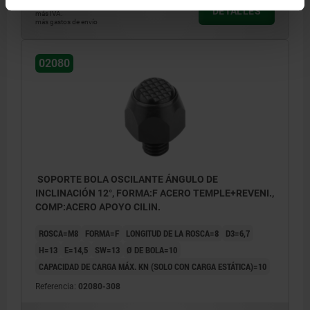
55,62 $
DETALLES
más IVA.
más gastos de envío
02080
SOPORTE BOLA OSCILANTE ÁNGULO DE
INCLINACIÓN 12°, FORMA:F ACERO TEMPLE+REVENI.,
COMP:ACERO APOYO CILIN.
ROSCA=M8
FORMA=F
LONGITUD DE LA ROSCA=8
D3=6,7
H=13
E=14,5
SW=13
Ø DE BOLA=10
CAPACIDAD DE CARGA MÁX. KN (SOLO CON CARGA ESTÁTICA)=10
Referencia:
02080-308