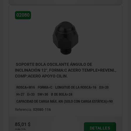
02080
SOPORTE BOLA OSCILANTE ÁNGULO DE
INCLINACIÓN 12°, FORMA:C ACERO TEMPLE+REVENI.,
COMP:ACERO APOYO CILIN.
ROSCA=M16
FORMA=C
LONGITUD DE LA ROSCA=16
D3=20
H=27
E=33
SW=30
Ø DE BOLA=24
CAPACIDAD DE CARGA MÁX. KN (SOLO CON CARGA ESTÁTICA)=90
Referencia:
02080-116
85,01 $
DETALLES
más IVA.