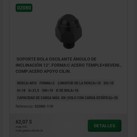
02080
SOPORTE BOLA OSCILANTE ÁNGULO DE
INCLINACIÓN 12°, FORMA:C ACERO TEMPLE+REVENI.,
COMP:ACERO APOYO CILIN.
ROSCA=M10
FORMA=C
LONGITUD DE LA ROSCA=10
D3=10
H=18
E=21,9
SW=19
Ø DE BOLA=16
CAPACIDAD DE CARGA MÁX. KN (SOLO CON CARGA ESTÁTICA)=25
Referencia:
02080-110
62,07 $
DETALLES
más IVA.
más gastos de envío