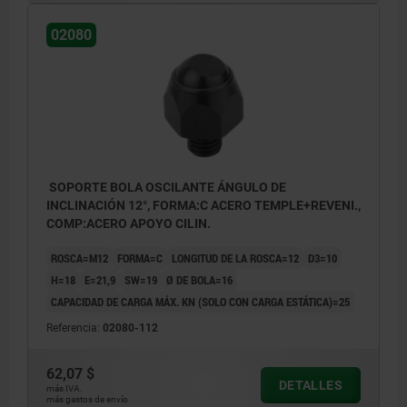
02080
SOPORTE BOLA OSCILANTE ÁNGULO DE
INCLINACIÓN 12°, FORMA:C ACERO TEMPLE+REVENI.,
COMP:ACERO APOYO CILIN.
ROSCA=M12
FORMA=C
LONGITUD DE LA ROSCA=12
D3=10
H=18
E=21,9
SW=19
Ø DE BOLA=16
CAPACIDAD DE CARGA MÁX. KN (SOLO CON CARGA ESTÁTICA)=25
Referencia:
02080-112
62,07 $
DETALLES
más IVA.
más gastos de envío