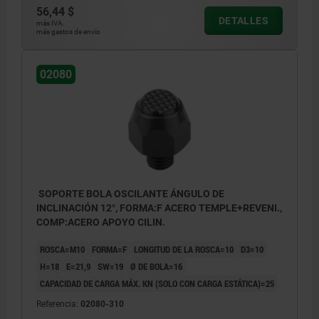
56,44 $
DETALLES
más IVA.
más gastos de envío
02080
SOPORTE BOLA OSCILANTE ÁNGULO DE
INCLINACIÓN 12°, FORMA:F ACERO TEMPLE+REVENI.,
COMP:ACERO APOYO CILIN.
ROSCA=M10
FORMA=F
LONGITUD DE LA ROSCA=10
D3=10
H=18
E=21,9
SW=19
Ø DE BOLA=16
CAPACIDAD DE CARGA MÁX. KN (SOLO CON CARGA ESTÁTICA)=25
Referencia:
02080-310