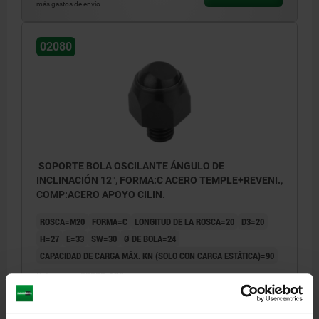
más gastos de envío
02080
SOPORTE BOLA OSCILANTE ÁNGULO DE
INCLINACIÓN 12°, FORMA:C ACERO TEMPLE+REVENI.,
COMP:ACERO APOYO CILIN.
ROSCA=M20
FORMA=C
LONGITUD DE LA ROSCA=20
D3=20
H=27
E=33
SW=30
Ø DE BOLA=24
CAPACIDAD DE CARGA MÁX. KN (SOLO CON CARGA ESTÁTICA)=90
Referencia:
02080-120
110,76 $