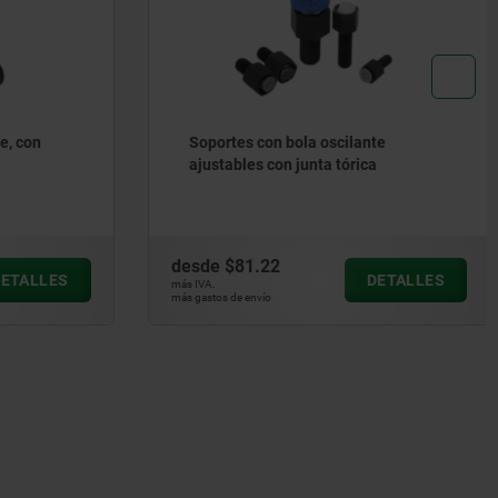
e, con
Soportes con bola oscilante
ajustables con junta tórica
desde
$81.22
ETALLES
DETALLES
más IVA.
más gastos de envío