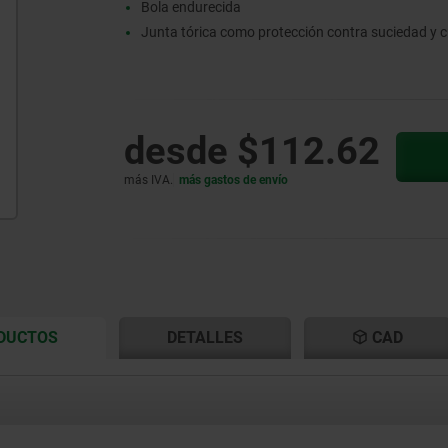
Bola endurecida
Junta tórica como protección contra suciedad y 
desde
$112.62
más IVA.
más gastos de envío
CURRENT
CURRENT
ODUCTOS
DETALLES
CAD
TAB:
TAB: