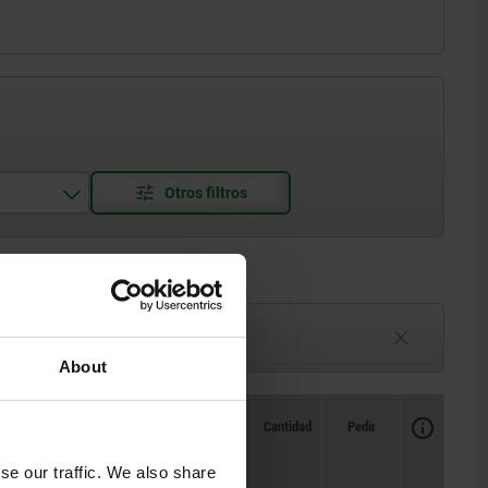
3-6 semanas
por determinar
About
Disponibilidad
CAD
Cantidad
Pedir
L6
Capacidad
Precio
de carga
máx. kN
se our traffic. We also share
(solo con