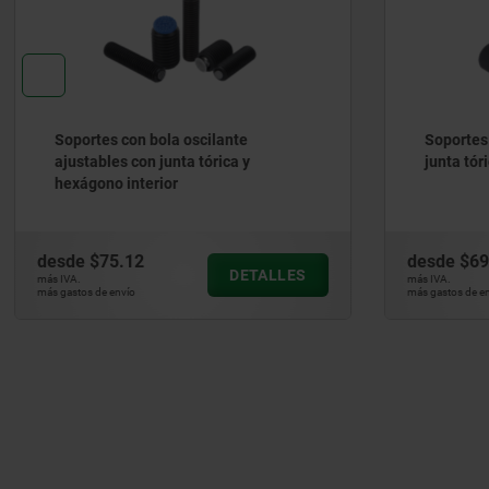
Soportes con bola oscilante
Soportes 
ajustables con junta tórica y
junta tóri
hexágono interior
desde
$75.12
desde
$69
DETALLES
más IVA.
más IVA.
más gastos de envío
más gastos de en