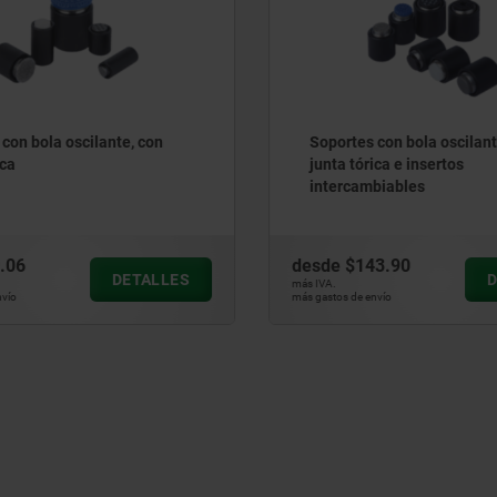
con bola oscilante, con
Soportes con bola oscilant
ca
junta tórica e insertos
intercambiables
.06
desde
$143.90
DETALLES
D
más IVA.
vío
más gastos de envío