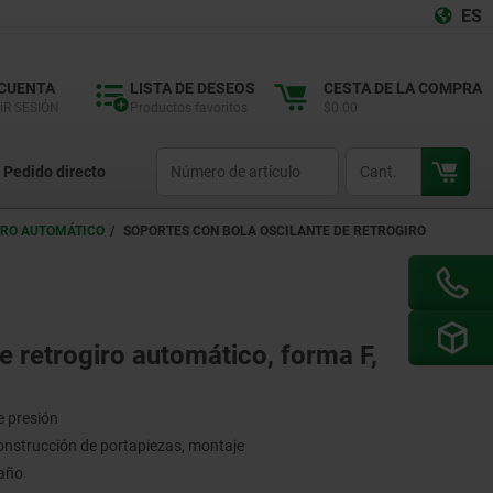
ES
 CUENTA
LISTA DE DESEOS
CESTA DE LA COMPRA
IR SESIÓN
Productos favoritos
$0.00
productCode
qty
Pedido directo
IRO AUTOMÁTICO
SOPORTES CON BOLA OSCILANTE DE RETROGIRO
e retrogiro automático, forma F,
e presión
onstrucción de portapiezas, montaje
maño