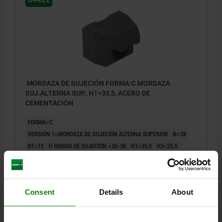
MORDAZA DE SUJECIÓN FORMA:C MORDAZA
SUJ.ALTERNA SUP., H1=35,5, ACERO DE
CEMENTACIÓN
FORMA=C
VERSIÓN 1=MORDAZA DE SUJECIÓN ALTERNA SUPERIOR
B=28
B1=15
H RANGO DE SUJECIÓN =26-38
H1=35,5
H2=25,5
L=29,5
L2=11,5
Referencia:
04422-92638
Consent
Details
About
269,31 $
DETALLES
más IVA.
más gastos de envío