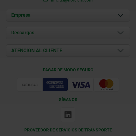
Empresa
Acerca de nosotros
Descargas
Novedades
Documents
ATENCIÓN AL CLIENTE
Contacto
Condiciones de entrega
PAGAR DE MODO SEGURO
Certificación
SÍGANOS
PROVEEDOR DE SERVICIOS DE TRANSPORTE