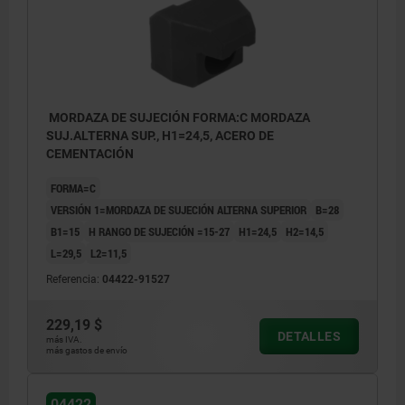
MORDAZA DE SUJECIÓN FORMA:C MORDAZA
SUJ.ALTERNA SUP., H1=24,5, ACERO DE
CEMENTACIÓN
FORMA=C
VERSIÓN 1=MORDAZA DE SUJECIÓN ALTERNA SUPERIOR
B=28
B1=15
H RANGO DE SUJECIÓN =15-27
H1=24,5
H2=14,5
L=29,5
L2=11,5
Referencia:
04422-91527
229,19 $
DETALLES
más IVA.
más gastos de envío
04422