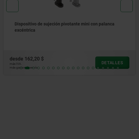
Dispositivo de sujeción pivotante mini con palanca
excéntrica
esde
162,20 $
DETALLES
 IVA.
 gastos de envío