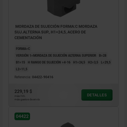
MORDAZA DE SUJECIÓN FORMA:C MORDAZA
SUJ.ALTERNA SUP., H1=24,5, ACERO DE
CEMENTACIÓN
FORMA=C
VERSIÓN 1=MORDAZA DE SUJECIÓN ALTERNA SUPERIOR
B=28
B1=15
H RANGO DE SUJECIÓN =4-16
H1=24,5
H2=3,5
L=29,5
L2=11,5
Referencia:
04422-90416
229,19 $
DETALLES
más IVA.
más gastos de envío
04422