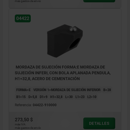
más gastos de envío
04422
MORDAZA DE SUJECIÓN FORMA:E MORDAZA DE
SUJECIÓN INFERI, CON BOLA APLANADA PENDULA,
H1=32,8, ACERO DE CEMENTACIÓN
FORMA=E
VERSIÓN 1=MORDAZA DE SUJECIÓN INFERIOR
B=28
B1=15
D=5,8
D1=9
H1=32,8
L=30
L1=23
L2=10
Referencia:
04422-910000
273,50 $
DETALLES
más IVA.
más gastos de envío