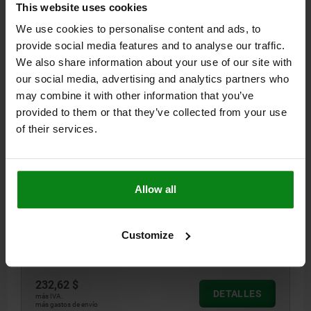
This website uses cookies
04422
We use cookies to personalise content and ads, to
provide social media features and to analyse our traffic.
We also share information about your use of our site with
our social media, advertising and analytics partners who
may combine it with other information that you’ve
provided to them or that they’ve collected from your use
of their services.
MORDAZA DE SUJECIÓN FORMA:D MORDAZA DE
SUJECIÓN SUPERI, CON PERFORACIÓN DE ALOJAMI,
H1=29,5, ACERO DE CEMENTACIÓN
Allow all
FORMA=D
VERSIÓN 1=MORDAZA DE SUJECIÓN SUPERIOR
B=28
B1=15
D=M8
D1=9
H1=29,5
H2=16,5
L=31,5
L1=24,5
L2=8
L3=16
Customize
Referencia:
04422-90029
232,62 $
DETALLES
más IVA.
más gastos de envío