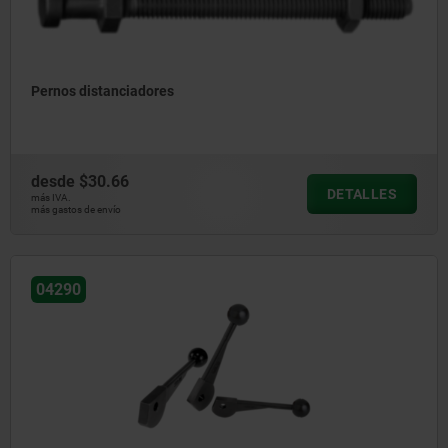
Pernos distanciadores
desde
$30.66
DETALLES
más IVA.
más gastos de envío
04290