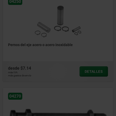
04250
Pernos del eje acero o acero inoxidable
desde
$7.14
DETALLES
más IVA.
más gastos de envío
04270