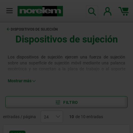
DISPOSITIVOS DE SUJECIÓN
Dispositivos de sujeción
Los dispositivos de sujeción ejercen una fuerza de sujeción
sobre una superficie de sujeción móvil mediante una palanca
excéntrica y se conectan a la placa de trabajo o al soporte
mediante pernos o tornillos. Los dispositivos de sujeción con
sujeción final generan fuerza de sujeción en los extremos o
Mostrar más
bordes de las piezas de trabajo, mientras que las abrazaderas
excéntricas con sujeción central actúan en las zonas centrales,
especialmente de las piezas de trabajo más largas. Los
FILTRO
dispositivos de sujeción pueden aplicar grandes fuerzas de
sujeción y se utilizan en muchos sectores industriales, desde la
ingeniería mecánica hasta la automoción.
entradas / página
10
de 10 entradas