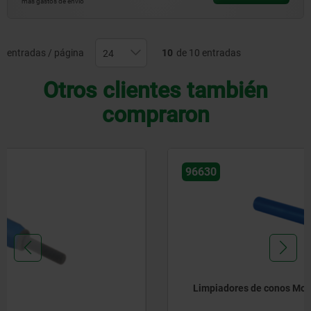
más gastos de envío
entradas / página
10
de 10 entradas
Otros clientes también
compraron
96630
Limpiadores de conos Morse (MK)