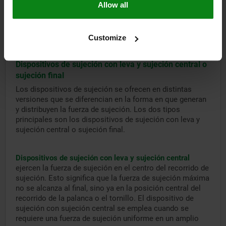
distancia entre el eje de giro de la excéntrica y la
Allow all
superficie de contacto de la mordaza de sujeción, con lo
que la fuerza de sujeción cede y la pieza de trabajo se
libera.
Customize
Dispositivos de sujeción con leva y sujeción central o
sujeción final
Los dispositivos de sujeción se ofrecen en distintas
versiones que se diferencian en la forma en que generan
y distribuyen la fuerza de sujeción. Los dos tipos
principales son los dispositivos de sujeción con leva y
sujeción central o sujeción final.
Dispositivos de sujeción con leva y sujeción central
ejercen la fuerza de sujeción en el centro del recorrido de
sujeción. Esto significa que la fuerza de sujeción máxima
no se alcanza al final, sino ya en la posición central del
recorrido de la palanca o el tornillo. El dispositivo de
sujeción con sujeción central se emplea cuando se
requiere una fuerza de sujeción uniforme en un amplio