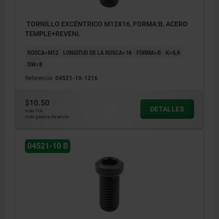
TORNILLO EXCÉNTRICO M12X16, FORMA:B, ACERO
TEMPLE+REVENI.
ROSCA=M12
LONGITUD DE LA ROSCA=16
FORMA=B
K=6,6
SW=8
Referencia:
04521-10-1216
$10.50
DETALLES
más IVA.
más gastos de envío
04521-10 B