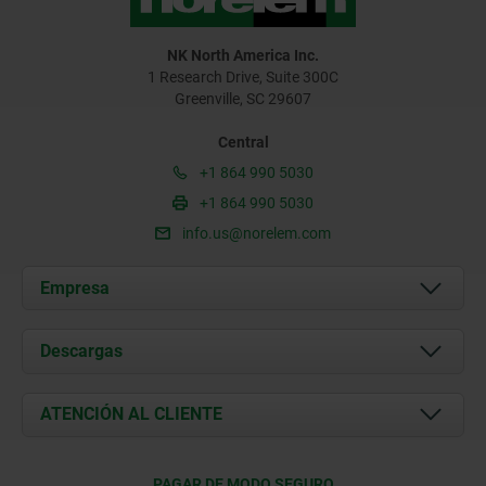
NK North America Inc.
1 Research Drive, Suite 300C
Greenville, SC 29607
Central
+1 864 990 5030
+1 864 990 5030
info.us@norelem.com
Empresa
Acerca de nosotros
Descargas
Novedades
Documents
ATENCIÓN AL CLIENTE
Contacto
Condiciones de entrega
PAGAR DE MODO SEGURO