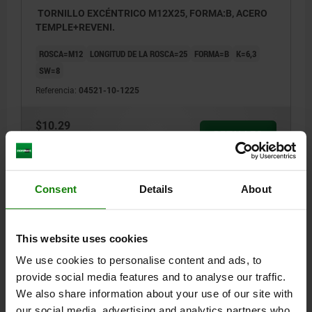
TORNILLO EXCÉNTRICO M12X25, FORMA:B, ACERO
TEMPLE+REVENI.
ROSCA=M12
LONGITUD DE LA ROSCA=25
FORMA=B
K=6,3
SW=8
Referencia:
04521-10-1225
$10.29
DETALLES
más IVA.
más gastos de envío
Consent
Details
About
DETALLES
This website uses cookies
CAD
We use cookies to personalise content and ads, to
provide social media features and to analyse our traffic.
DESCARGAS
We also share information about your use of our site with
our social media, advertising and analytics partners who