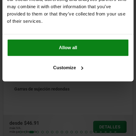
Otros clientes también
may combine it with other information that you’ve
compraron
provided to them or that they’ve collected from your use
of their services.
04434-10
Allow all
Customize
Tornillos excéntricos de sujeción con palanca
sujeción
desde
$67.11
TALLES
D
más IVA.
más gastos de envío