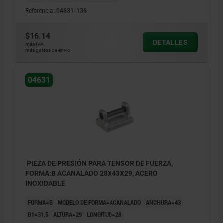
Referencia:
04631-136
$16.14
DETALLES
más IVA.
más gastos de envío
04631
PIEZA DE PRESIÓN PARA TENSOR DE FUERZA,
FORMA:B ACANALADO 28X43X29, ACERO
INOXIDABLE
FORMA=B
MODELO DE FORMA=ACANALADO
ANCHURA=43
B1=31,5
ALTURA=29
LONGITUD=28