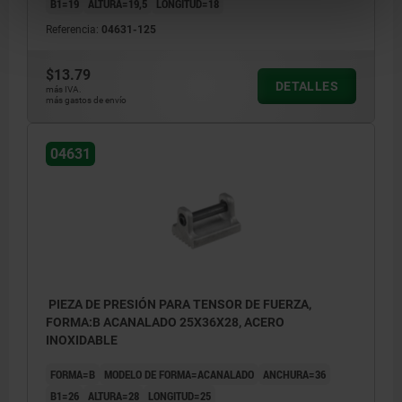
B1=19
ALTURA=19,5
LONGITUD=18
Referencia:
04631-125
$13.79
DETALLES
más IVA.
más gastos de envío
04631
PIEZA DE PRESIÓN PARA TENSOR DE FUERZA,
FORMA:B ACANALADO 25X36X28, ACERO
INOXIDABLE
FORMA=B
MODELO DE FORMA=ACANALADO
ANCHURA=36
B1=26
ALTURA=28
LONGITUD=25