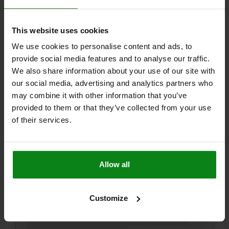
B1=13
ALTURA=14
LONGITUD=12
Referencia:
04631-119
This website uses cookies
We use cookies to personalise content and ads, to
$13.73
DETALLES
más IVA.
provide social media features and to analyse our traffic.
más gastos de envío
We also share information about your use of our site with
our social media, advertising and analytics partners who
04631
may combine it with other information that you’ve
provided to them or that they’ve collected from your use
of their services.
Allow all
PIEZA DE PRESIÓN PARA TENSOR DE FUERZA,
FORMA:B ACANALADO 18X25X19,5, ACERO
Customize
INOXIDABLE
FORMA=B
MODELO DE FORMA=ACANALADO
ANCHURA=25