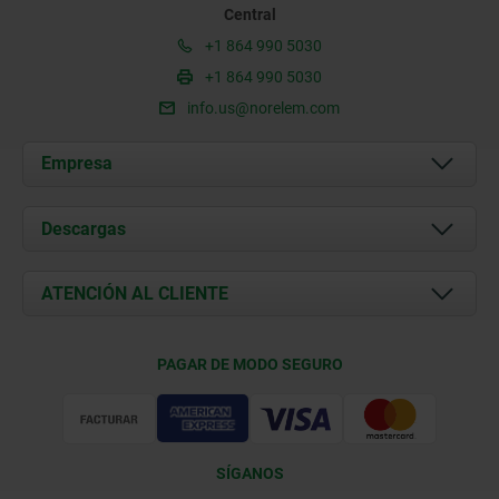
Central
+1 864 990 5030
+1 864 990 5030
info.us@norelem.com
Empresa
Acerca de nosotros
Descargas
Novedades
Documents
ATENCIÓN AL CLIENTE
Contacto
Condiciones de entrega
PAGAR DE MODO SEGURO
Certificación
SÍGANOS