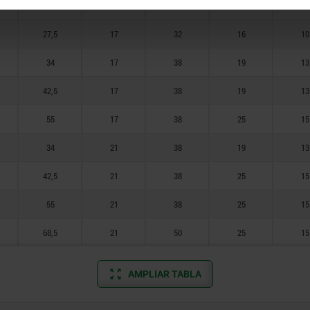
55
13
32
25
15
27,5
17
32
16
10
34
17
38
19
13
42,5
17
38
19
13
55
17
38
25
15
34
21
38
19
13
42,5
21
38
25
15
55
21
38
25
15
68,5
21
50
25
15
AMPLIAR TABLA