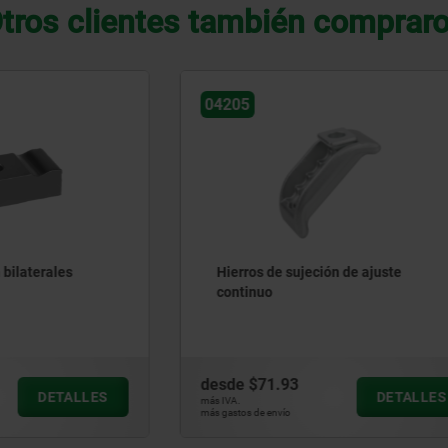
tros clientes también comprar
04204
e sujeción de ajuste
Alargadores de apoyo para
de sujeción
.93
desde
$41.03
DETALLES
D
más IVA.
vío
más gastos de envío