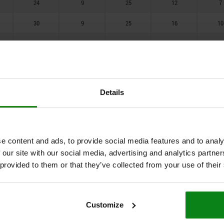
24
9
25
12
7
68,5
30
9
25
16
10
19
11
25
12
7
24
11
25
16
10
30
11
25
16
10
Details
40
11
32
19
13
55
11
32
19
13
e content and ads, to provide social media features and to analy
19
13
32
16
10
 our site with our social media, advertising and analytics partn
 provided to them or that they’ve collected from your use of their
24
13
32
16
10
30
13
32
19
13
Customize
40
13
32
19
13