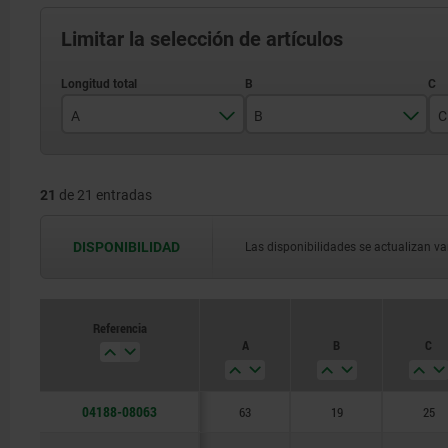
Limitar la selección de artículos
A
B
C
63
19
21
de 21 entradas
80
24
100
27,5
DISPONIBILIDAD
Las disponibilidades se actualizan var
125
30
160
34
Referencia
A
B
C
200
40
42,5
04188-08063
63
19
25
55