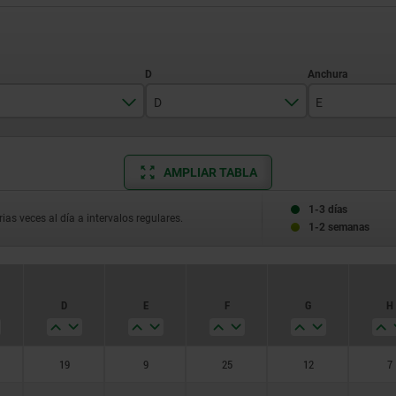
D
E
25
19
9
AMPLIAR TABLA
32
24
11
40
27,5
13
1-3 días
ias veces al día a intervalos regulares.
1-2 semanas
45
30
17
50
34
21
D
E
F
G
H
63
40
42,5
19
9
25
12
7
55