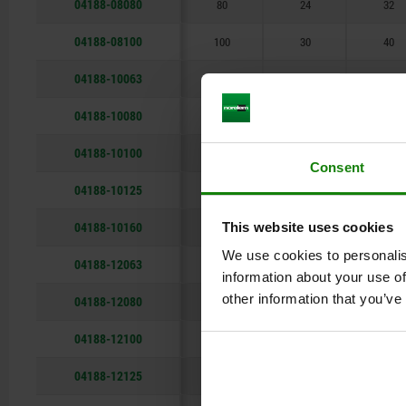
04188-08080
80
24
32
68,5
04188-08100
100
30
40
04188-10063
63
19
25
04188-10080
80
24
32
04188-10100
100
30
40
Consent
04188-10125
125
40
45
04188-10160
This website uses cookies
160
55
50
We use cookies to personalis
04188-12063
63
19
25
information about your use of
other information that you’ve
04188-12080
80
24
32
04188-12100
100
30
40
04188-12125
125
40
45