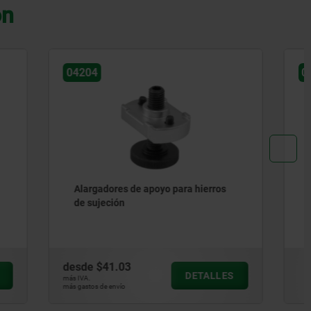
on
04191
 hierros
Hierros de sujeción de doble cara
pivotantes 90º
desde
$161.27
ETALLES
DETALLES
más IVA.
más gastos de envío