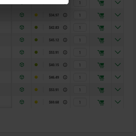
$47.71
$34.97
$42.83
$45.12
$53.91
$40.15
$46.49
$53.91
$69.68