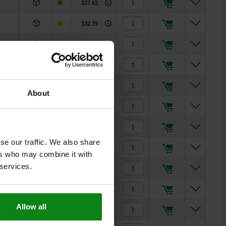
$27.62
$32.75
$25.92
$27.49
$34.89
About
$40.09
$41.24
se our traffic. We also share
$26.90
ers who may combine it with
 services.
$31.60
$34.89
Allow all
$41.24