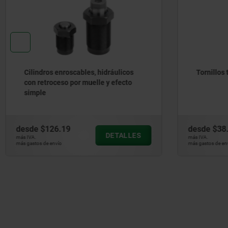
Tornillos tensores
Elemento
desde
$38.99
desde
$3
DETALLES
más IVA.
más IVA.
más gastos de envío
más gastos de e