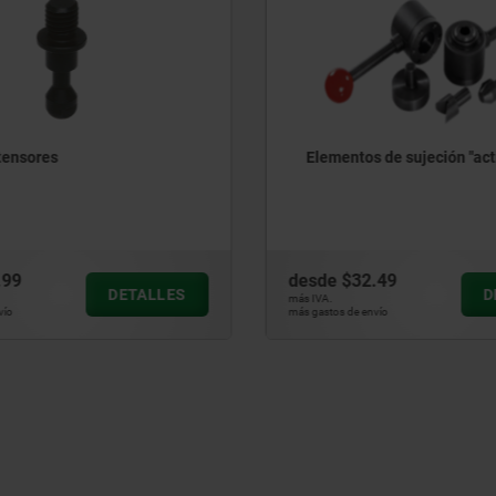
s de sujeción "actima"
Cilindros enroscables hid
doble efecto
2.49
desde
$321.66
DETALLES
más IVA.
nvío
más gastos de envío