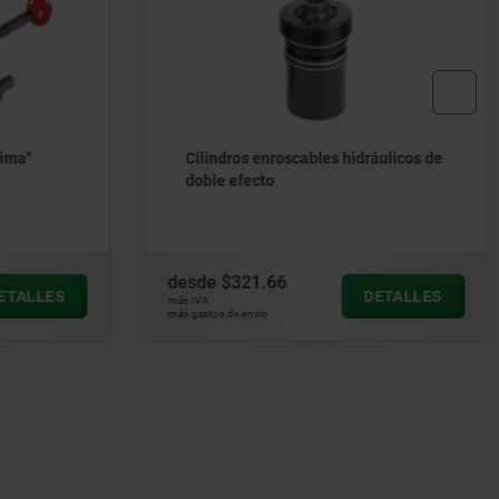
ráulicos de
Tornillos tensores para dispositivos
de sujeción por tracción aptos para
automatización
desde
$67.15
DETALLES
DETALLES
más IVA.
más gastos de envío